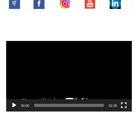
Volim francuski
Video
Player
00:00
02:39
Velibor Čolić