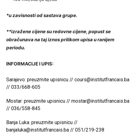
*u zavisnosti od sastava grupe.
**izražene cijene su redovne cijene, popust se
obračunava na taj iznos prilikom upisa u ranijem
periodu.
INFORMACIJE I UPIS:
Sarajevo: preuzmite
upisnicu
//
cours@institutfrancais.ba
// 033/668-605
Mostar: preuzmite
upisnicu
//
mostar@institutfrancais.ba
// 036/558-845
Banja Luka: preuzmite
upisnicu
//
banjaluka@institutfrancais.ba
// 051/219-238