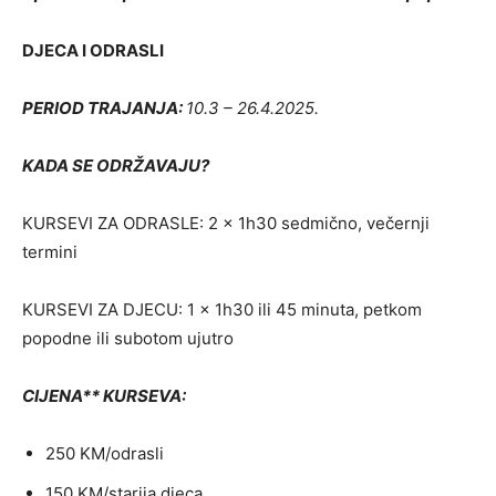
DJECA I ODRASLI
PERIOD TRAJANJA:
10.3 – 26.4.2025.
KADA SE ODRŽAVAJU?
KURSEVI ZA ODRASLE: 2 x 1h30 sedmično, večernji
termini
KURSEVI ZA DJECU: 1 x 1h30 ili 45 minuta, petkom
popodne ili subotom ujutro
CIJENA** KURSEVA:
250 KM/odrasli
150 KM/starija djeca