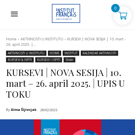
0
Home
AKTIVNOSTI U INSTITUTU
KURSEVI | NOVA SESIJA | 10. mart -
26. april 2025. |...
AKTIVNOSTI U INSTITUTU
HOME
INSTITUT
KALENDAR AKTIVNOSTI
KURSEVI & ISPITI
KURSEVI I ISPITI
Slider
KURSEVI | NOVA SESIJA | 10.
mart – 26. april 2025. | UPIS U
TOKU
By
Alma Šljivnjak
28/02/2025