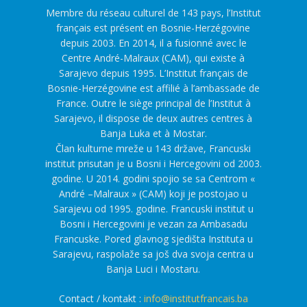
Membre du réseau culturel de 143 pays, l’Institut
français est présent en Bosnie-Herzégovine
depuis 2003. En 2014, il a fusionné avec le
Centre André-Malraux (CAM), qui existe à
Sarajevo depuis 1995. L’Institut français de
Bosnie-Herzégovine est affilié à l’ambassade de
France. Outre le siège principal de l’Institut à
Sarajevo, il dispose de deux autres centres à
Banja Luka et à Mostar.
Član kulturne mreže u 143 države, Francuski
institut prisutan je u Bosni i Hercegovini od 2003.
godine. U 2014. godini spojio se sa Centrom «
André –Malraux » (CAM) koji je postojao u
Sarajevu od 1995. godine. Francuski institut u
Bosni i Hercegovini je vezan za Ambasadu
Francuske. Pored glavnog sjedišta Instituta u
Sarajevu, raspolaže sa još dva svoja centra u
Banja Luci i Mostaru.
Contact / kontakt :
info@institutfrancais.ba