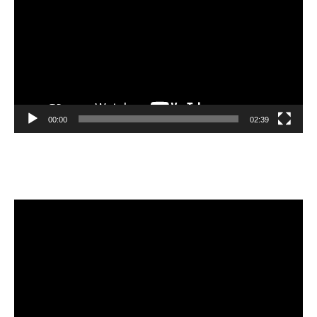
00:00
02:39
Velibor Čolić
Video
Player