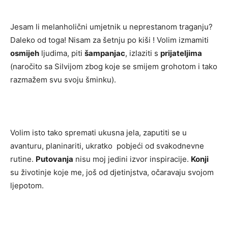
Jesam li melanholični umjetnik u neprestanom traganju?
Daleko od toga! Nisam za šetnju po kiši ! Volim izmamiti
osmijeh
ljudima, piti
šampanjac
, izlaziti s
prijateljima
(naročito sa Silvijom zbog koje se smijem grohotom i tako
razmažem svu svoju šminku).
Volim isto tako spremati ukusna jela, zaputiti se u
avanturu, planinariti, ukratko pobjeći od svakodnevne
rutine.
Putovanja
nisu moj jedini izvor inspiracije.
Konji
su životinje koje me, još od djetinjstva, očaravaju svojom
ljepotom.