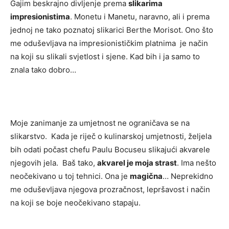
Gajim beskrajno divljenje prema
slikarima
impresionistima
. Monetu i Manetu, naravno, ali i prema
jednoj ne tako poznatoj slikarici Berthe Morisot. Ono što
me oduševljava na impresionističkim platnima je način
na koji su slikali svjetlost i sjene. Kad bih i ja samo to
znala tako dobro…
Moje zanimanje za umjetnost ne ograničava se na
slikarstvo. Kada je riječ o kulinarskoj umjetnosti, željela
bih odati počast chefu Paulu Bocuseu slikajući akvarele
njegovih jela. Baš tako,
akvarel je moja strast
. Ima nešto
neočekivano u toj tehnici. Ona je
magična
… Neprekidno
me oduševljava njegova prozračnost, lepršavost i način
na koji se boje neočekivano stapaju.