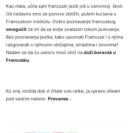
Kao mala, učila sam francuski jezik još u osnovnoj školi.
Od nedavno smo se ponovo zbližili, putem kurseva u
Francuskom institutu. Dobro poznavanje francuskog
omogućit
će mi da se bolje snalazim tokom putovanja.
Bez poznavanja jezika, kako upoznati Francuze i s njima
razgovarati o njihovim običajima, strastima i snovima?
Nadam se da ću uskoro moći otići na
duži boravak u
Francusku
.
Ko zna, možda dok vi čitate ove retke, ja upravo slikam
pod vedrim nebom
Provanse
…