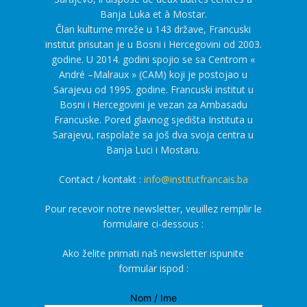
Banja Luka et à Mostar.
Član kulturne mreže u 143 države, Francuski
institut prisutan je u Bosni i Hercegovini od 2003.
godine. U 2014. godini spojio se sa Centrom «
André –Malraux » (CAM) koji je postojao u
Sarajevu od 1995. godine. Francuski institut u
Bosni i Hercegovini je vezan za Ambasadu
Francuske. Pored glavnog sjedišta Instituta u
Sarajevu, raspolaže sa još dva svoja centra u
Banja Luci i Mostaru.
Contact / kontakt :
info@institutfrancais.ba
Pour recevoir notre newsletter, veuillez remplir le
formulaire ci-dessous :
Ako želite primati naš newsletter ispunite
formular ispod :
Nom / Ime