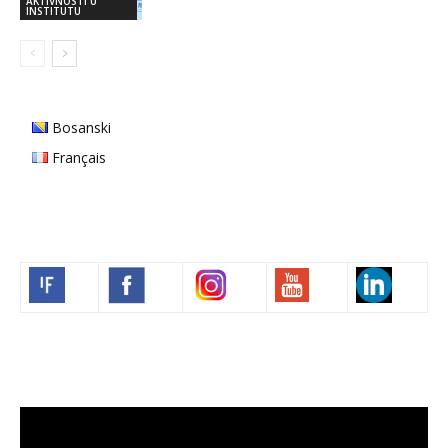
AKTIVNOSTI U
INSTITUTU
Bosanski
Français
Volim francuski
Video
Player