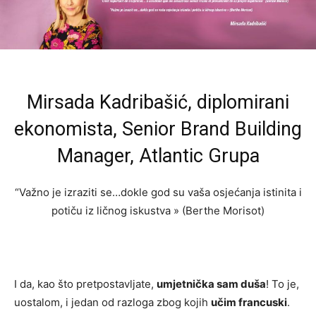
Mirsada Kadribašić, diplomirani
ekonomista, Senior Brand Building
Manager, Atlantic Grupa
“Važno je izraziti se…dokle god su vaša osjećanja istinita i
potiču iz ličnog iskustva » (Berthe Morisot)
I da, kao što pretpostavljate,
umjetnička sam duša
! To je,
uostalom, i jedan od razloga zbog kojih
učim francuski
.