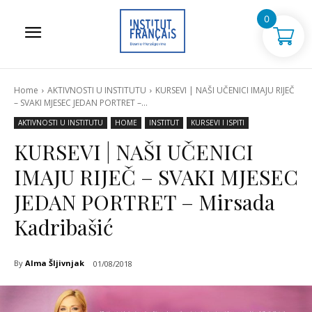
0
Home
AKTIVNOSTI U INSTITUTU
KURSEVI | NAŠI UČENICI IMAJU RIJEČ
– SVAKI MJESEC JEDAN PORTRET –...
AKTIVNOSTI U INSTITUTU
HOME
INSTITUT
KURSEVI I ISPITI
KURSEVI | NAŠI UČENICI
IMAJU RIJEČ – SVAKI MJESEC
JEDAN PORTRET – Mirsada
Kadribašić
By
Alma Šljivnjak
01/08/2018