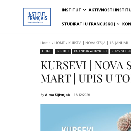
INSTITUT
AKTIVNOSTI INSTIT
STUDIRATI U FRANCUSKOJ
KON
Home
HOME
KURSEVI | NOVA SESIJA | 18. JANUAR – 
HOME
INSTITUT
KALENDAR AKTIVNOSTI
KURSEVI I ISP
KURSEVI | NOVA SE
MART | UPIS U T
By
Alma Šljivnjak
15/12/2020