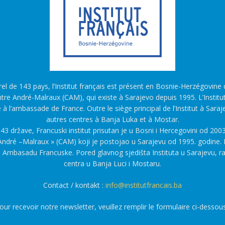
l de 143 pays, l’Institut français est présent en Bosnie-Herzégovine d
tre André-Malraux (CAM), qui existe à Sarajevo depuis 1995. L’Institu
é à l’ambassade de France. Outre le siège principal de l’Institut à Saraj
autres centres à Banja Luka et à Mostar.
43 države, Francuski institut prisutan je u Bosni i Hercegovini od 2003
ndré –Malraux » (CAM) koji je postojao u Sarajevu od 1995. godine. F
a Ambasadu Francuske. Pored glavnog sjedišta Instituta u Sarajevu, r
centra u Banja Luci i Mostaru.
Contact / kontakt :
info@institutfrancais.ba
our recevoir notre newsletter, veuillez remplir le formulaire ci-dessous