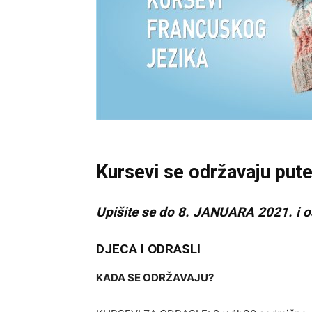
Kursevi se održavaju pute
Upišite se do 8. JANUARA 2021. i o
DJECA I ODRASLI
KADA SE ODRŽAVAJU?