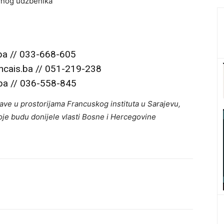
ivnog udžbenika
ba
// 033-668-605
ncais.ba
// 051-219-238
ba
// 036-558-845
e u prostorijama Francuskog instituta u Sarajevu,
oje budu donijele vlasti Bosne i Hercegovine