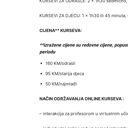
KURSEVI ZA ODRASLE: 2 x 1h30 sedmično, v
KURSEVI ZA DJECU: 1 x 1h30 ili 45 minuta,
CIJENA** KURSEVA:
**izražene cijene su redovne cijene, popus
periodu
160 KM/odrasli
95 KM/starija djeca
50 KM/najmlađi
NAČIN ODRŽAVANJA ONLINE KURSEVA :
– interakcija za profesorom u virtuelnim u