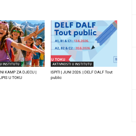
U INSTITUTU
AKTIVNOSTI U INSTITUTU
TNI KAMP ZA DJECU |
ISPITI | JUNI 2026. | DELF DALF Tout
| UPIS U TOKU
public