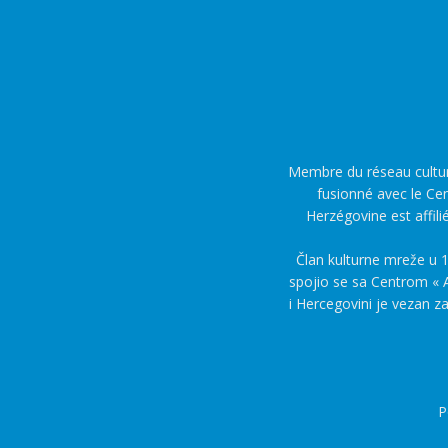
Membre du réseau culture
fusionné avec le Cen
Herzégovine est affili
Član kulturne mreže u 1
spojio se sa Centrom « A
i Hercegovini je vezan z
P