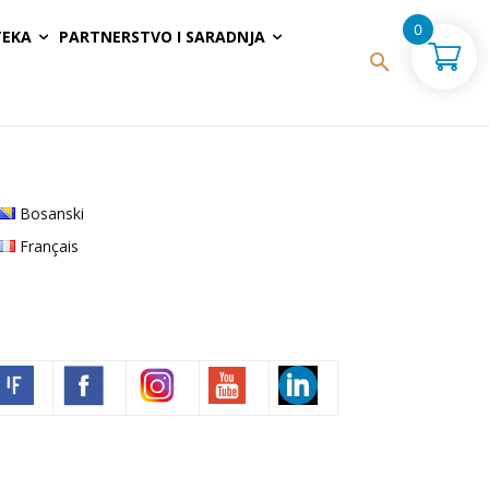
0
TEKA
PARTNERSTVO I SARADNJA
Bosanski
Français
Volim francuski