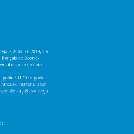
epuis 2003. En 2014, il a
t français de Bosnie-
evo, il dispose de deux
. godine. U 2014. godini
rancuski institut u Bosni
aspolaže sa još dva svoja
 :