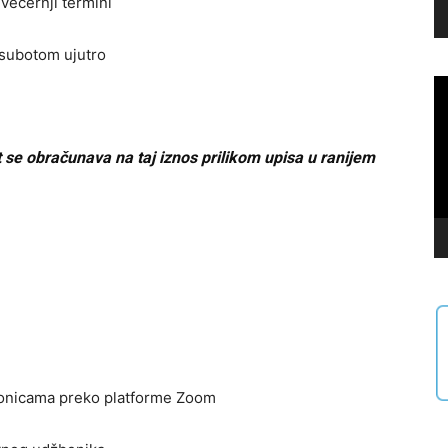
ečernji termini
 subotom ujutro
Vi
Pl
t se obračunava na taj iznos prilikom upisa u ranijem
čionicama preko platforme Zoom