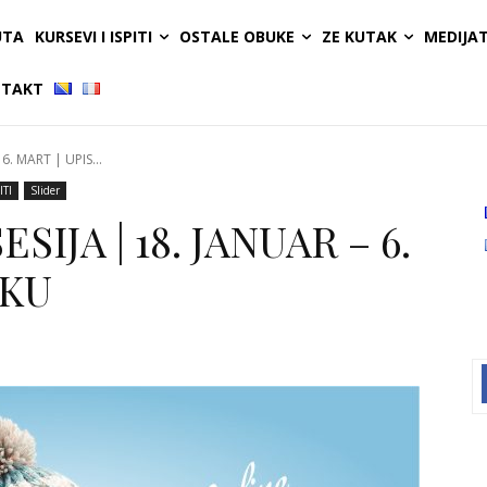
UTA
KURSEVI I ISPITI
OSTALE OBUKE
ZE KUTAK
MEDIJA
TAKT
6. MART | UPIS...
ITI
Slider
SIJA | 18. JANUAR – 6.
OKU