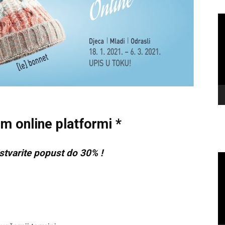
Vi
Pl
m online platformi *
stvarite popust do 30% !
Vi
Pl