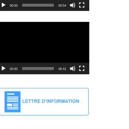
00:00
00:54
deo
ayer
00:00
06:41