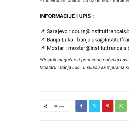
– individualni online rad uz pomoć interakt
INFORMACIJE I UPIS :
📌 Sarajevo :
cours@institutfrancais.
📌 Banja Luka :
banjaluka@Institutfra
📌 Mostar :
mostar@Institutfrancais.
*Postoji mogućnost ponovnog početka nastav
Mostaru i Banja Luci, u skladu sa mjerama k
Share