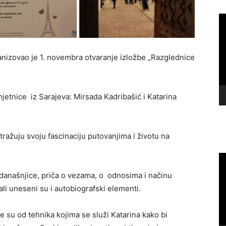
Vi
Pl
ganizovao je 1. novembra otvaranje izložbe „Razglednice
mjetnice iz Sarajeva: Mirsada Kadribašić i Katarina
tražuju svoju fascinaciju putovanjima i životu na
Vi
Pl
 današnjice, priča o vezama, o odnosima i načinu
 ali uneseni su i autobiografski elementi.
eke su od tehnika kojima se služi Katarina kako bi