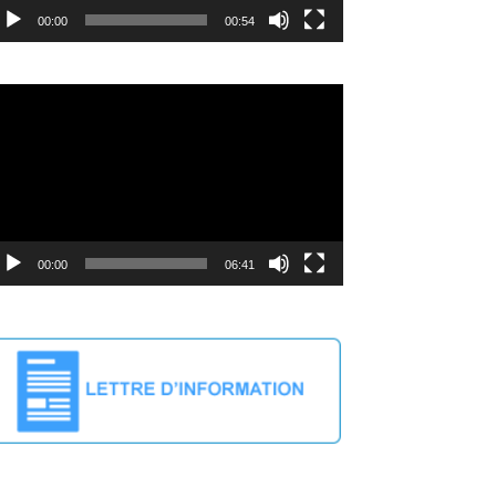
00:00
00:54
deo
ayer
00:00
06:41