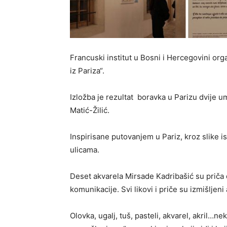
Francuski institut u Bosni i Hercegovini or
iz Pariza“.
Izložba je rezultat boravka u Parizu dvije u
Matić-Žilić.
Inspirisane putovanjem u Pariz, kroz slike is
ulicama.
Deset akvarela Mirsade Kadribašić su priča
komunikacije. Svi likovi i priče su izmišljeni
Olovka, ugalj, tuš, pasteli, akvarel, akril…n