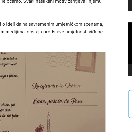
oji je očarao. Svaki naslikani motiv zahtjeva i njemu
avi o ideji da na savremenim umjetničkom scenama,
Vi
Pl
im medijima, opstaju predstave umjetnosti viđene