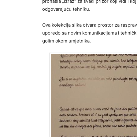
pronašla „izraz“ za svaki prizor koji vidi i k
odgovarajuću tehniku.
Ova kolekcija slika otvara prostor za raspr
uporedo sa novim komunikacijama i tehničk
golim okom umjetnika.