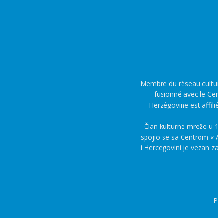
Membre du réseau culture
fusionné avec le Cen
Herzégovine est affili
Član kulturne mreže u 1
spojio se sa Centrom « A
i Hercegovini je vezan z
P