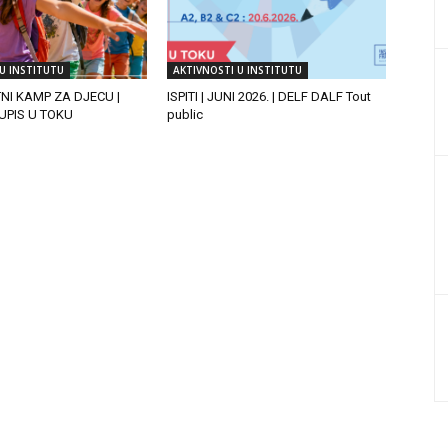
U INSTITUTU
AKTIVNOSTI U INSTITUTU
TNI KAMP ZA DJECU |
ISPITI | JUNI 2026. | DELF DALF Tout
| UPIS U TOKU
public