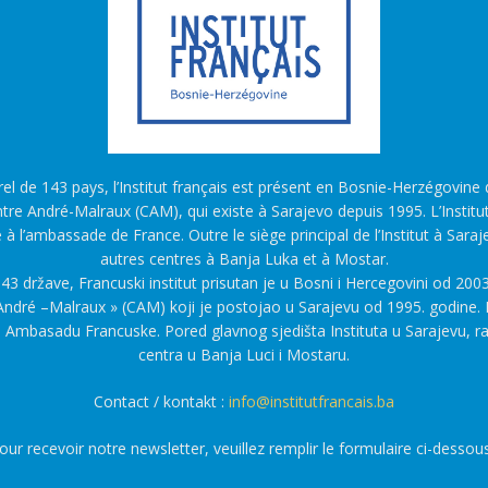
l de 143 pays, l’Institut français est présent en Bosnie-Herzégovine d
tre André-Malraux (CAM), qui existe à Sarajevo depuis 1995. L’Institu
é à l’ambassade de France. Outre le siège principal de l’Institut à Saraj
autres centres à Banja Luka et à Mostar.
43 države, Francuski institut prisutan je u Bosni i Hercegovini od 2003
ndré –Malraux » (CAM) koji je postojao u Sarajevu od 1995. godine. F
a Ambasadu Francuske. Pored glavnog sjedišta Instituta u Sarajevu, r
centra u Banja Luci i Mostaru.
Contact / kontakt :
info@institutfrancais.ba
our recevoir notre newsletter, veuillez remplir le formulaire ci-dessous