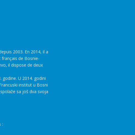
epuis 2003. En 2014, il a
t français de Bosnie-
evo, il dispose de deux
. godine. U 2014. godini
rancuski institut u Bosni
aspolaže sa još dva svoja
 :