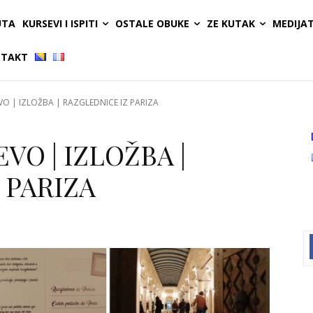
UTA
KURSEVI I ISPITI
OSTALE OBUKE
ZE KUTAK
MEDIJA
TAKT
VO | IZLOŽBA | RAZGLEDNICE IZ PARIZA
VO | IZLOŽBA |
 PARIZA