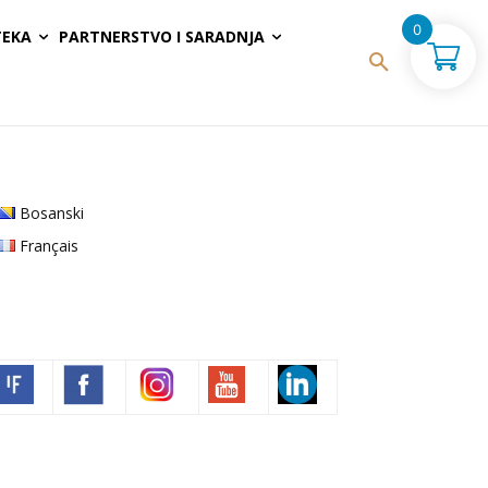
0
TEKA
PARTNERSTVO I SARADNJA
Bosanski
Français
Volim francuski