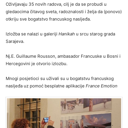
Oživljavaju 35 novih radova, cilj je da se probudi u
gledaocima čitavog sveta, radoznalosti i želja da (ponovo)
otkriju sve bogatstvo francuskog nasljeđa.
Izložba se nalazi u galeriji
Hanikah
u srcu starog grada
Sarajeva.
Nj.E. Guillaume Rousson, ambasador Francuske u Bosni i
Hercegovini je otvorio izlozbu.
Mnogi posjetioci su uživali su u bogatstvu francuskog
nasljeđa uz pomoć besplatne aplikacije
France Emotion