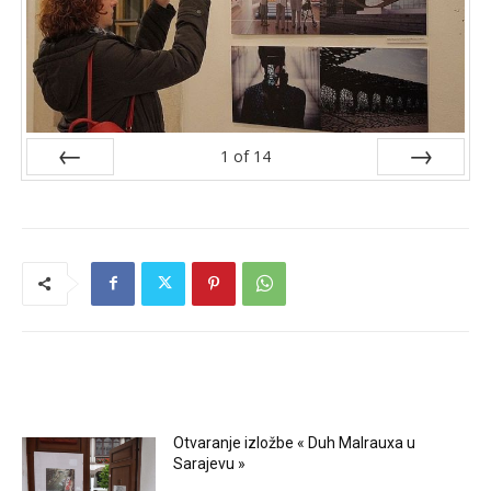
1
of
14
Prev
Next
RELATED ARTICLES
Otvaranje izložbe « Duh Malrauxa u
Sarajevu »