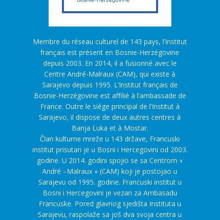
Membre du réseau culturel de 143 pays, l’Institut
français est présent en Bosnie-Herzégovine
depuis 2003. En 2014, il a fusionné avec le
Centre André-Malraux (CAM), qui existe à
Sarajevo depuis 1995. L’Institut français de
Bosnie-Herzégovine est affilié à l’ambassade de
France. Outre le siège principal de l’Institut à
Sarajevo, il dispose de deux autres centres à
Banja Luka et à Mostar.
Član kulturne mreže u 143 države, Francuski
institut prisutan je u Bosni i Hercegovini od 2003.
godine. U 2014. godini spojio se sa Centrom «
André –Malraux » (CAM) koji je postojao u
Sarajevu od 1995. godine. Francuski institut u
Bosni i Hercegovini je vezan za Ambasadu
Francuske. Pored glavnog sjedišta Instituta u
Sarajevu, raspolaže sa još dva svoja centra u