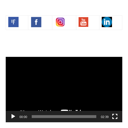
Volim francuski
Video
Player
00:00
02:39