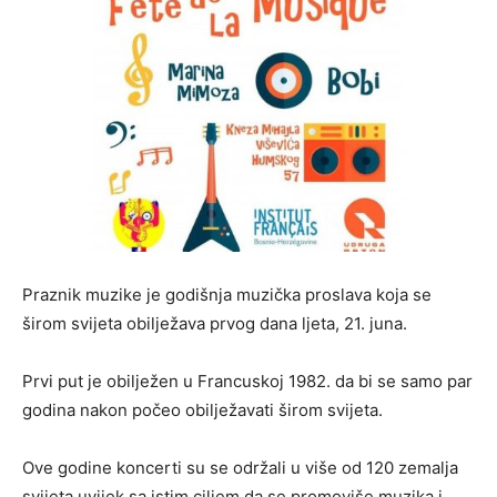
Praznik muzike je godišnja muzička proslava koja se
širom svijeta obilježava prvog dana ljeta, 21. juna.
Prvi put je obilježen u Francuskoj 1982. da bi se samo par
godina nakon počeo obilježavati širom svijeta.
Ove godine koncerti su se održali u više od 120 zemalja
svijeta uvijek sa istim ciljem da se promoviše muzika i