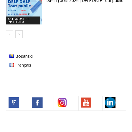
ISPITI | JUNI 2026. | DELF DALF Tout public
AKTIVNOSTI U
INSTITUTU
Bosanski
Français
Volim francuski