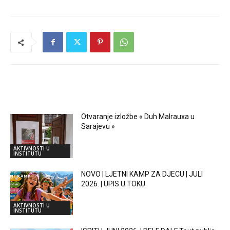
RELATED ARTICLES
Otvaranje izložbe « Duh Malrauxa u
Sarajevu »
AKTIVNOSTI U
INSTITUTU
NOVO | LJETNI KAMP ZA DJECU | JULI
2026. | UPIS U TOKU
AKTIVNOSTI U
INSTITUTU