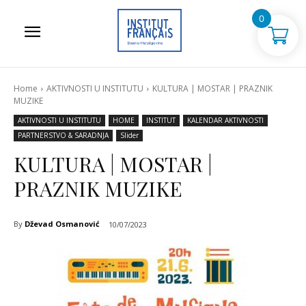
0
Home
AKTIVNOSTI U INSTITUTU
KULTURA | MOSTAR | PRAZNIK
MUZIKE
AKTIVNOSTI U INSTITUTU
HOME
INSTITUT
KALENDAR AKTIVNOSTI
PARTNERSTVO & SARADNJA
Slider
KULTURA | MOSTAR |
PRAZNIK MUZIKE
By
Dževad Osmanović
10/07/2023