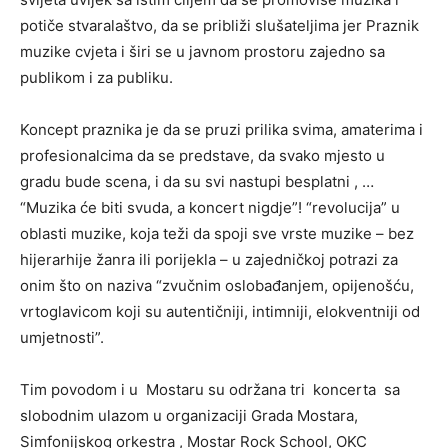
potiče stvaralaštvo, da se približi slušateljima jer Praznik
muzike cvjeta i širi se u javnom prostoru zajedno sa
publikom i za publiku.
Koncept praznika je da se pruzi prilika svima, amaterima i
profesionalcima da se predstave, da svako mjesto u
gradu bude scena, i da su svi nastupi besplatni , …
“Muzika će biti svuda, a koncert nigdje”! “revolucija” u
oblasti muzike, koja teži da spoji sve vrste muzike – bez
hijerarhije žanra ili porijekla – u zajedničkoj potrazi za
onim što on naziva “zvučnim oslobađanjem, opijenošću,
vrtoglavicom koji su autentičniji, intimniji, elokventniji od
umjetnosti”.
Tim povodom i u Mostaru su održana tri koncerta sa
slobodnim ulazom u organizaciji Grada Mostara,
Simfonijskog orkestra , Mostar Rock School, OKC