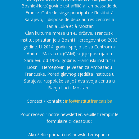
Bosnie-Herzégovine est affilié à l’ambassade de
France. Outre le siège principal de l’Institut à
Sarajevo, il dispose de deux autres centres à
Banja Luka et à Mostar.
Član kulturne mreže u 143 države, Francuski
institut prisutan je u Bosni i Hercegovini od 2003.
godine. U 2014. godini spojio se sa Centrom «
André –Malraux » (CAM) koji je postojao u
Sarajevu od 1995. godine. Francuski institut u
Bosni i Hercegovini je vezan za Ambasadu
Francuske. Pored glavnog sjedišta Instituta u
Sarajevu, raspolaže sa još dva svoja centra u
Banja Luci i Mostaru.
Contact / kontakt :
info@institutfrancais.ba
Pour recevoir notre newsletter, veuillez remplir le
formulaire ci-dessous :
Ako želite primati naš newsletter ispunite