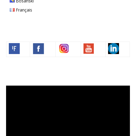
Bosanski
Français
Volim francuski
Video
Player