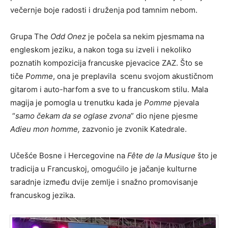
večernje boje radosti i druženja pod tamnim nebom.
Grupa The
Odd Onez
je počela sa nekim pjesmama na
engleskom jeziku, a nakon toga su izveli i nekoliko
poznatih kompozicija francuske pjevacice ZAZ. Što se
tiče
Pomme
, ona je preplavila scenu svojom akustičnom
gitarom i auto-harfom a sve to u francuskom stilu. Mala
magija je pomogla u trenutku kada je
Pomme
pjevala
“
samo čekam da se oglase zvona
” dio njene pjesme
Adieu mon homme,
zazvonio je zvonik Katedrale.
Učešće Bosne i Hercegovine na
Fête de la Musique
što je
tradicija u Francuskoj, omogućilo je jačanje kulturne
saradnje između dvije zemlje i snažno promovisanje
francuskog jezika.