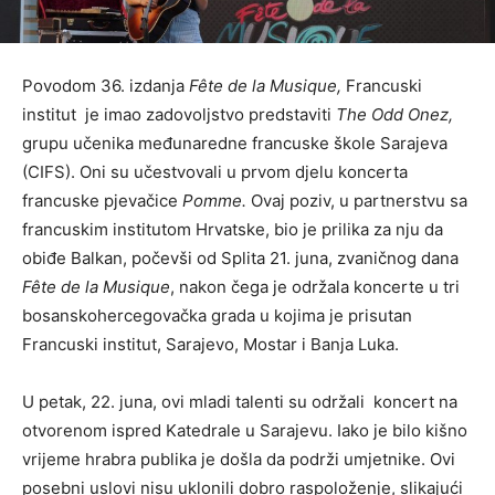
Povodom 36. izdanja
Fête de la Musique,
Francuski
institut je imao zadovoljstvo predstaviti
The
Odd Onez,
grupu učenika međunaredne francuske škole Sarajeva
(CIFS). Oni su učestvovali u prvom djelu koncerta
francuske pjevačice
Pomme.
Ovaj poziv, u partnerstvu sa
francuskim institutom Hrvatske, bio je prilika za nju da
obiđe Balkan, počevši od Splita 21. juna, zvaničnog dana
Fête de la Musique
, nakon čega je održala koncerte u tri
bosanskohercegovačka grada u kojima je prisutan
Francuski institut, Sarajevo, Mostar i Banja Luka.
U petak, 22. juna, ovi mladi talenti su održali koncert na
otvorenom ispred Katedrale u Sarajevu. Iako je bilo kišno
vrijeme hrabra publika je došla da podrži umjetnike. Ovi
posebni uslovi nisu uklonili dobro raspoloženje, slikajući