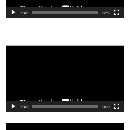
00:00
02:39
Velibor Čolić
Video
Player
00:00
00:54
Video