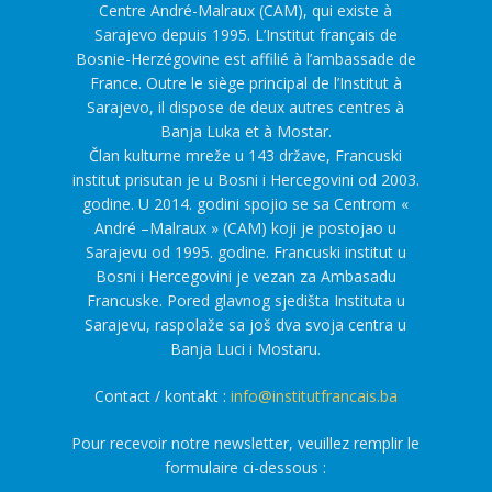
Centre André-Malraux (CAM), qui existe à
Sarajevo depuis 1995. L’Institut français de
Bosnie-Herzégovine est affilié à l’ambassade de
France. Outre le siège principal de l’Institut à
Sarajevo, il dispose de deux autres centres à
Banja Luka et à Mostar.
Član kulturne mreže u 143 države, Francuski
institut prisutan je u Bosni i Hercegovini od 2003.
godine. U 2014. godini spojio se sa Centrom «
André –Malraux » (CAM) koji je postojao u
Sarajevu od 1995. godine. Francuski institut u
Bosni i Hercegovini je vezan za Ambasadu
Francuske. Pored glavnog sjedišta Instituta u
Sarajevu, raspolaže sa još dva svoja centra u
Banja Luci i Mostaru.
Contact / kontakt :
info@institutfrancais.ba
Pour recevoir notre newsletter, veuillez remplir le
formulaire ci-dessous :