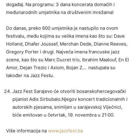
događaj. Na programu: 3 dana koncerata domaćih i
međunarodnih umjetnika na društvenim mrežama!
Do danas, preko 600 umjetnika je nastupilo na ovom
festivalu, među kojima su velika imena kao što su: Dave
Holland, Dhafer Joussef, Merchan Dede, Dianne Reeves,
Gregory Porter i drugi. Najveća imena francuske jazz
scene, kao što su Marc Ducret trio, Ibrahim Maalouf, En El
Amor, Dejan Trezic i Axiom, Bojan Z… nastupala su
također na Jazz Festu.
Jazz Fest Sarajevo će otvoriti bosanskohercegovački
pijanist Adis Sirbubalo.Njegov koncert tradicionalnih i
autorskih pjesama, snimljen u sarajevskoj Vijećnici,
biće emitovan u četvrtak, 19. novembra u 21:00.
Više informacija na
www.jazzfest.ba