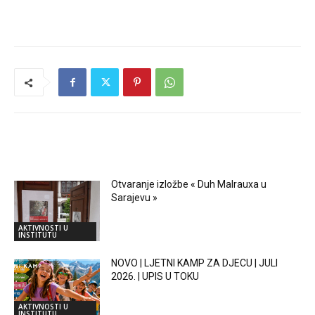
RELATED ARTICLES
Otvaranje izložbe « Duh Malrauxa u
Sarajevu »
AKTIVNOSTI U
INSTITUTU
NOVO | LJETNI KAMP ZA DJECU | JULI
2026. | UPIS U TOKU
AKTIVNOSTI U
INSTITUTU