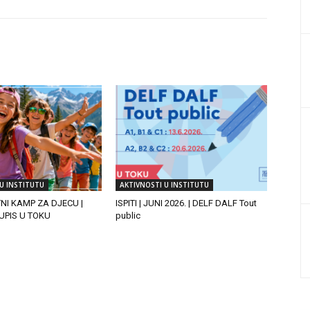
U INSTITUTU
AKTIVNOSTI U INSTITUTU
TNI KAMP ZA DJECU |
ISPITI | JUNI 2026. | DELF DALF Tout
| UPIS U TOKU
public