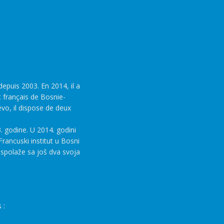
epuis 2003. En 2014, il a
t français de Bosnie-
evo, il dispose de deux
. godine. U 2014. godini
rancuski institut u Bosni
aspolaže sa još dva svoja
 :