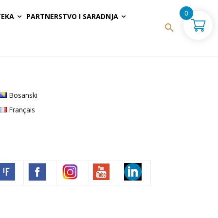
0
TEKA
PARTNERSTVO I SARADNJA
Bosanski
Français
Volim francuski