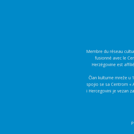
Membre du réseau culture
fusionné avec le Cen
Herzégovine est affili
Član kulturne mreže u 1
spojio se sa Centrom « A
i Hercegovini je vezan z
P