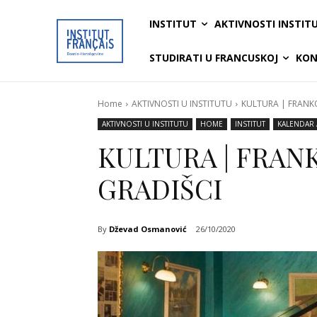
INSTITUT
AKTIVNOSTI INSTIT
STUDIRATI U FRANCUSKOJ
KON
Home
AKTIVNOSTI U INSTITUTU
KULTURA | FRANKO
AKTIVNOSTI U INSTITUTU
HOME
INSTITUT
KALENDAR 
KULTURA | FRANK
GRADIŠCI
By
Dževad Osmanović
26/10/2020