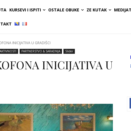
UTA
KURSEVI I ISPITI
OSTALE OBUKE
ZE KUTAK
MEDIJA
TAKT
FONA INICIJATIVA U GRADIŠCI
AKTIVNOSTI
PARTNERSTVO & SARADNJA
Slider
OFONA INICIJATIVA U