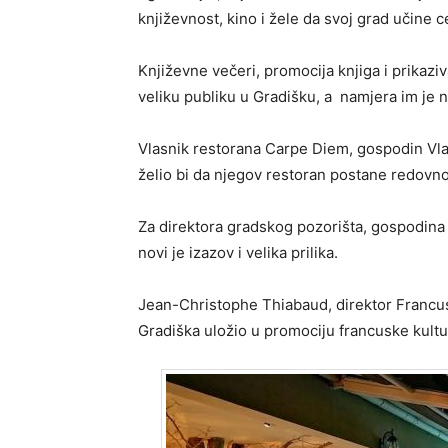
književnost, kino i žele da svoj grad učine
Književne večeri, promocija knjiga i prikazi
veliku publiku u Gradišku, a namjera im je na
Vlasnik restorana Carpe Diem, gospodin Vlad
želio bi da njegov restoran postane redovno 
Za direktora gradskog pozorišta, gospodina
novi je izazov i velika prilika.
Jean-Christophe Thiabaud, direktor Francusk
Gradiška uložio u promociju francuske kultu