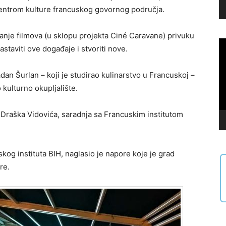
 centrom kulture francuskog govornog područja.
vanje filmova (u sklopu projekta Ciné Caravane) privuku
Vi
staviti ove događaje i stvoriti nove.
Pl
an Šurlan – koji je studirao kulinarstvo u Francuskoj –
kulturno okupljalište.
 Draška Vidovića, saradnja sa Francuskim institutom
og instituta BIH, naglasio je napore koje je grad
re.