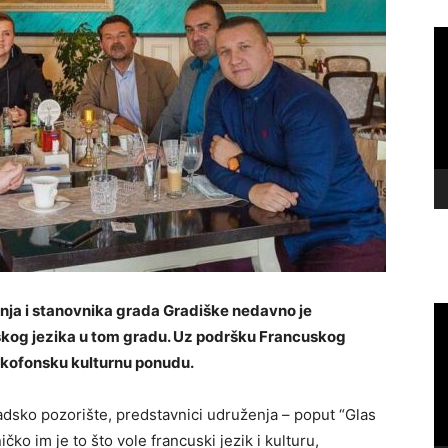
Vi
Pl
ženja i stanovnika grada Gradiške nedavno je
Vi
Pl
kog jezika u tom gradu. Uz podršku Francuskog
frankofonsku kulturnu ponudu.
radsko pozorište, predstavnici udruženja – poput “Glas
ničko im je to što vole francuski jezik i kulturu,