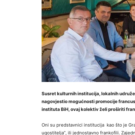
Susret kulturnih institucija, lokalnih udru
nagovjestio mogućnosti promocije francus
instituta BiH, ovaj kolektiv želi proširiti 
Oni su predstavnici institucija kao što je G
ugostitelja”, ili jednostavno frankofili. Zajed