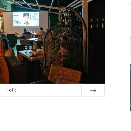
1
of
6
Next