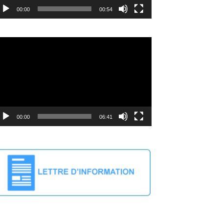
00:00
00:54
deo
ayer
00:00
06:41