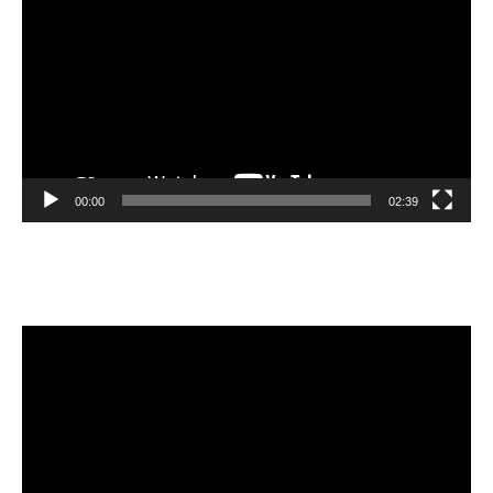
Player
00:00
02:39
Velibor Čolić
Video
Player