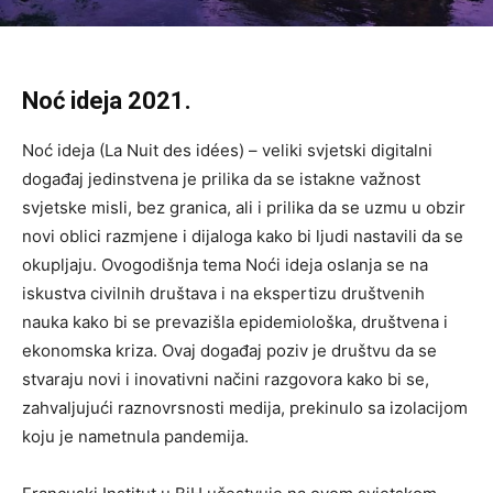
Noć ideja 2021.
Noć ideja (La Nuit des idées) – veliki svjetski digitalni
događaj jedinstvena je prilika da se istakne važnost
svjetske misli, bez granica, ali i prilika da se uzmu u obzir
novi oblici razmjene i dijaloga kako bi ljudi nastavili da se
okupljaju. Ovogodišnja tema Noći ideja oslanja se na
iskustva civilnih društava i na ekspertizu društvenih
nauka kako bi se prevazišla epidemiološka, društvena i
ekonomska kriza. Ovaj događaj poziv je društvu da se
stvaraju novi i inovativni načini razgovora kako bi se,
zahvaljujući raznovrsnosti medija, prekinulo sa izolacijom
koju je nametnula pandemija.