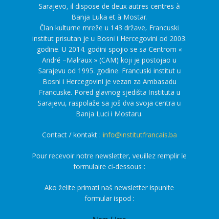
Sarajevo, il dispose de deux autres centres à
Banja Luka et à Mostar.
Član kulturne mreže u 143 države, Francuski
institut prisutan je u Bosni i Hercegovini od 2003.
godine. U 2014. godini spojio se sa Centrom «
André –Malraux » (CAM) koji je postojao u
Sarajevu od 1995. godine. Francuski institut u
Bosni i Hercegovini je vezan za Ambasadu
Francuske. Pored glavnog sjedišta Instituta u
Sarajevu, raspolaže sa još dva svoja centra u
Banja Luci i Mostaru.
Contact / kontakt :
info@institutfrancais.ba
Pour recevoir notre newsletter, veuillez remplir le
formulaire ci-dessous :
Ako želite primati naš newsletter ispunite
formular ispod :