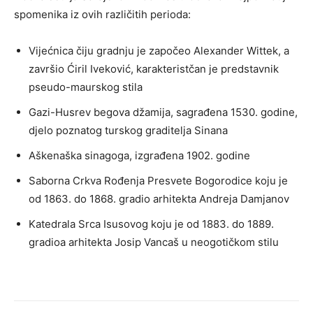
spomenika iz ovih različitih perioda:
Vijećnica čiju gradnju je započeo Alexander Wittek, a
završio Ćiril Iveković, karakteristčan je predstavnik
pseudo-maurskog stila
Gazi-Husrev begova džamija, sagrađena 1530. godine,
djelo poznatog turskog graditelja Sinana
Aškenaška sinagoga, izgrađena 1902. godine
Saborna Crkva Rođenja Presvete Bogorodice koju je
od 1863. do 1868. gradio arhitekta Andreja Damjanov
Katedrala Srca Isusovog koju je od 1883. do 1889.
gradioa arhitekta Josip Vancaš u neogotičkom stilu