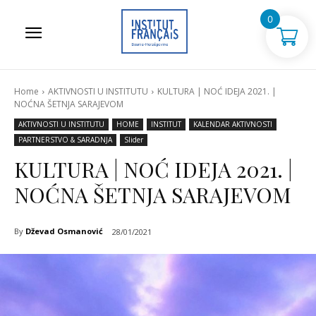
0
Home
AKTIVNOSTI U INSTITUTU
KULTURA | NOĆ IDEJA 2021. |
NOĆNA ŠETNJA SARAJEVOM
AKTIVNOSTI U INSTITUTU
HOME
INSTITUT
KALENDAR AKTIVNOSTI
PARTNERSTVO & SARADNJA
Slider
KULTURA | NOĆ IDEJA 2021. |
NOĆNA ŠETNJA SARAJEVOM
By
Dževad Osmanović
28/01/2021