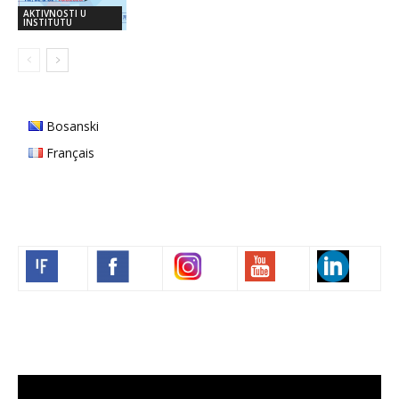
AKTIVNOSTI U
INSTITUTU
Bosanski
Français
Volim francuski
Video