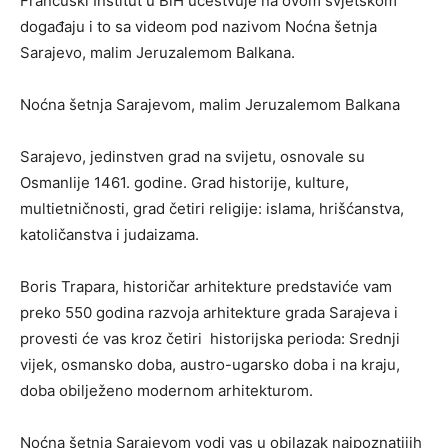
Francuski Institut u BiH učestvuje na ovom svjetskom
događaju i to sa videom pod nazivom Noćna šetnja
Sarajevo, malim Jeruzalemom Balkana.
Noćna šetnja Sarajevom, malim Jeruzalemom Balkana
Sarajevo, jedinstven grad na svijetu, osnovale su
Osmanlije 1461. godine. Grad historije, kulture,
multietničnosti, grad četiri religije: islama, hrišćanstva,
katoličanstva i judaizama.
Boris Trapara, historičar arhitekture predstaviće vam
preko 550 godina razvoja arhitekture grada Sarajeva i
provesti će vas kroz četiri historijska perioda: Srednji
vijek, osmansko doba, austro-ugarsko doba i na kraju,
doba obilježeno modernom arhitekturom.
Noćna šetnja Sarajevom vodi vas u obilazak najpoznatijih