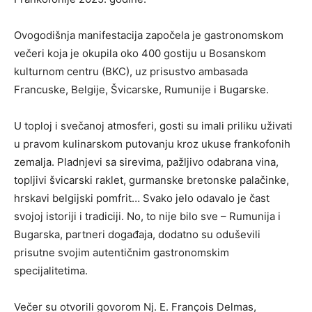
Ovogodišnja manifestacija započela je gastronomskom
večeri koja je okupila oko 400 gostiju u Bosanskom
kulturnom centru (BKC), uz prisustvo ambasada
Francuske, Belgije, Švicarske, Rumunije i Bugarske.
U toploj i svečanoj atmosferi, gosti su imali priliku uživati
u pravom kulinarskom putovanju kroz ukuse frankofonih
zemalja. Pladnjevi sa sirevima, pažljivo odabrana vina,
topljivi švicarski raklet, gurmanske bretonske palačinke,
hrskavi belgijski pomfrit… Svako jelo odavalo je čast
svojoj istoriji i tradiciji. No, to nije bilo sve – Rumunija i
Bugarska, partneri događaja, dodatno su oduševili
prisutne svojim autentičnim gastronomskim
specijalitetima.
Večer su otvorili govorom Nj. E. François Delmas,