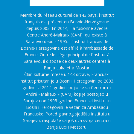
Membre du réseau culturel de 143 pays, l’Institut
français est présent en Bosnie-Herzégovine
depuis 2003. En 2014, il a fusionné avec le
Centre André-Malraux (CAM), qui existe à
Sarajevo depuis 1995. L’Institut français de
Bosnie-Herzégovine est affilié à l’ambassade de
France. Outre le siège principal de l’Institut à
Sarajevo, il dispose de deux autres centres à
Banja Luka et à Mostar.
Član kulturne mreže u 143 države, Francuski
institut prisutan je u Bosni i Hercegovini od 2003.
godine. U 2014. godini spojio se sa Centrom «
André –Malraux » (CAM) koji je postojao u
Sarajevu od 1995. godine. Francuski institut u
Bosni i Hercegovini je vezan za Ambasadu
Francuske. Pored glavnog sjedišta Instituta u
Sarajevu, raspolaže sa još dva svoja centra u
Banja Luci i Mostaru.