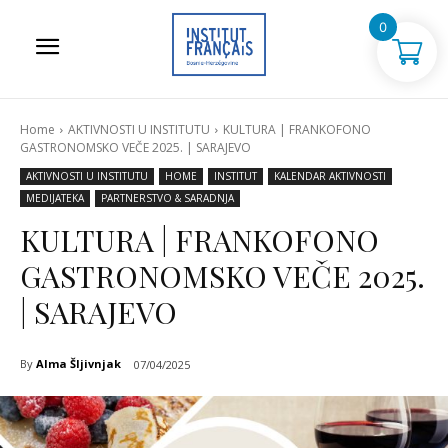
0
Home
AKTIVNOSTI U INSTITUTU
KULTURA | FRANKOFONO
GASTRONOMSKO VEČE 2025. | SARAJEVO
AKTIVNOSTI U INSTITUTU
HOME
INSTITUT
KALENDAR AKTIVNOSTI
MEDIJATEKA
PARTNERSTVO & SARADNJA
KULTURA | FRANKOFONO
GASTRONOMSKO VEČE 2025.
| SARAJEVO
By
Alma Šljivnjak
07/04/2025