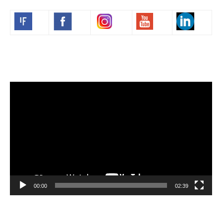
Volim francuski
Video
Player
00:00
02:39