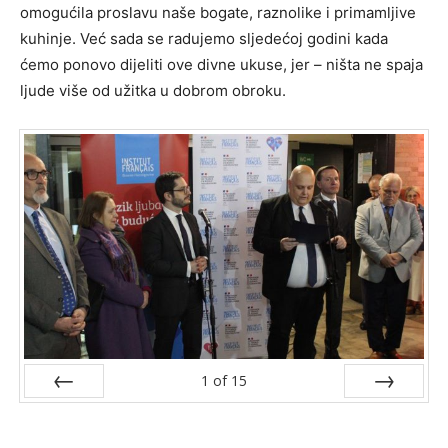
omogućila proslavu naše bogate, raznolike i primamljive
kuhinje. Već sada se radujemo sljedećoj godini kada
ćemo ponovo dijeliti ove divne ukuse, jer – ništa ne spaja
ljude više od užitka u dobrom obroku.
1
of
15
Prev
Next