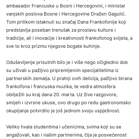
ambasador Francuske u Bosni i Hercegovini, i ministar
vanjskih poslova Bosne i Hercegovine Dražen Gagulić.
Tom prilikom istaknuli su značaj Dana Frankofonije koji
predstavlja poseban trenutak za proslavu kulture i
tradicije, ali i inovacije i kreativnosti frankofonog svijeta, a
sve to kroz prizmu njegove bogate kuhinje.
Oduševljenje prisutnih bilo je i više nego očigledno dok
su uživali u pažljivo pripremljenim specijalitetima iz
partnerskih zemalja. U pratnji ovih delicija, pažljivo birana
frankofona i francuska muzika, te vedra atmosfera
obilježili su kraj dana 20. marta. Uz žive razgovore,
smijeh i izvrsne ukuse, ovo drugo po redu gastronomsko
okupljanje potvrdilo je još jednom svoju uspješnost.
Veliko hvala studentima i učenicima, svima koji su se
angažovali, kao i našim partnerima, čija je posvećenost