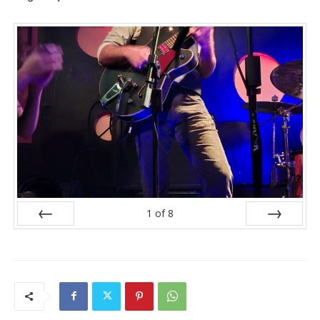
1
of
8
Prev
Next