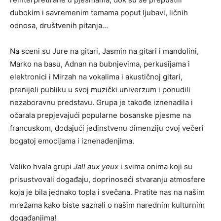
dubokim i savremenim temama poput ljubavi, ličnih
odnosa, društvenih pitanja…
Na sceni su Jure na gitari, Jasmin na gitari i mandolini,
Marko na basu, Adnan na bubnjevima, perkusijama i
elektronici i Mirzah na vokalima i akustičnoj gitari,
prenijeli publiku u svoj muzički univerzum i ponudili
nezaboravnu predstavu. Grupa je takođe iznenadila i
očarala prepjevajući popularne bosanske pjesme na
francuskom, dodajući jedinstvenu dimenziju ovoj večeri
bogatoj emocijama i iznenađenjima.
Veliko hvala grupi
Jall aux yeux
i svima onima koji su
prisustvovali događaju, doprinoseći stvaranju atmosfere
koja je bila jednako topla i svečana. Pratite nas na našim
mrežama kako biste saznali o našim narednim kulturnim
događanjima!