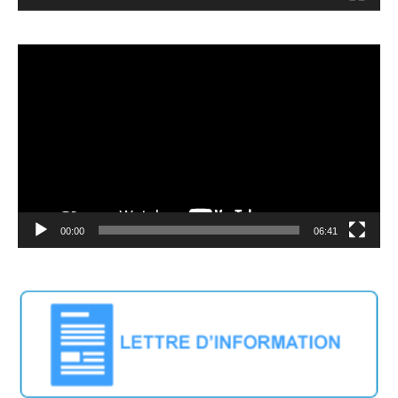
Video
Player
00:00
06:41