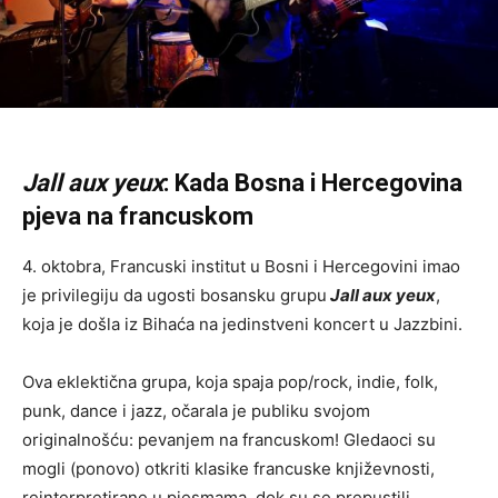
Jall aux yeux
: Kada Bosna i Hercegovina
pjeva na francuskom
4. oktobra, Francuski institut u Bosni i Hercegovini imao
je privilegiju da ugosti bosansku grupu
Jall aux yeux
,
koja je došla iz Bihaća na jedinstveni koncert u Jazzbini.
Ova eklektična grupa, koja spaja pop/rock, indie, folk,
punk, dance i jazz, očarala je publiku svojom
originalnošću: pevanjem na francuskom! Gledaoci su
mogli (ponovo) otkriti klasike francuske književnosti,
reinterpretirane u pjesmama, dok su se prepustili