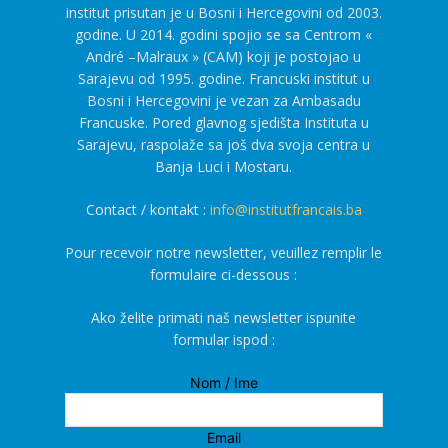
institut prisutan je u Bosni i Hercegovini od 2003.
godine. U 2014. godini spojio se sa Centrom «
André –Malraux » (CAM) koji je postojao u
Sarajevu od 1995. godine. Francuski institut u
Bosni i Hercegovini je vezan za Ambasadu
Francuske. Pored glavnog sjedišta Instituta u
Sarajevu, raspolaže sa još dva svoja centra u
Banja Luci i Mostaru.
Contact / kontakt :
info@institutfrancais.ba
Pour recevoir notre newsletter, veuillez remplir le
formulaire ci-dessous :
Ako želite primati naš newsletter ispunite
formular ispod :
Nom / Ime
Email