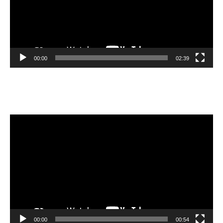
00:00
02:39
Velibor Čolić
Video
Player
00:00
00:54