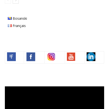
Bosanski
Français
Volim francuski
Video
Player