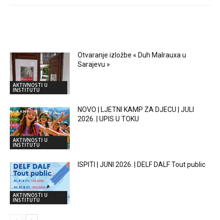
RELATED ARTICLES
Otvaranje izložbe « Duh Malrauxa u
Sarajevu »
AKTIVNOSTI U
INSTITUTU
NOVO | LJETNI KAMP ZA DJECU | JULI
2026. | UPIS U TOKU
AKTIVNOSTI U
INSTITUTU
ISPITI | JUNI 2026. | DELF DALF Tout public
AKTIVNOSTI U
INSTITUTU