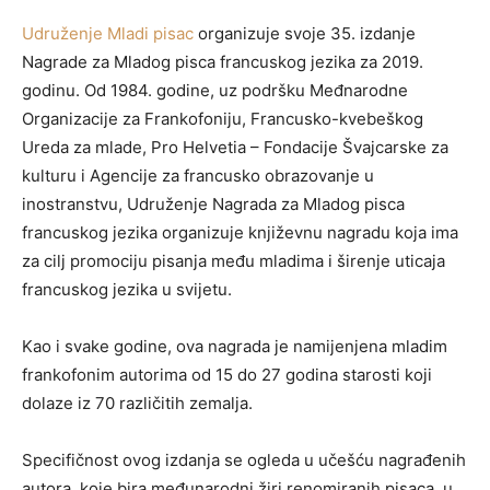
Udruženje Mladi pisac
organizuje svoje 35. izdanje
Nagrade za Mladog pisca francuskog jezika za 2019.
godinu. Od 1984. godine, uz podršku Međnarodne
Organizacije za Frankofoniju, Francusko-kvebeškog
Ureda za mlade, Pro Helvetia – Fondacije Švajcarske za
kulturu i Agencije za francusko obrazovanje u
inostranstvu, Udruženje Nagrada za Mladog pisca
francuskog jezika organizuje književnu nagradu koja ima
za cilj promociju pisanja među mladima i širenje uticaja
francuskog jezika u svijetu.
Kao i svake godine, ova nagrada je namijenjena mladim
frankofonim autorima od 15 do 27 godina starosti koji
dolaze iz 70 različitih zemalja.
Specifičnost ovog izdanja se ogleda u učešću nagrađenih
autora, koje bira međunarodni žiri renomiranih pisaca, u