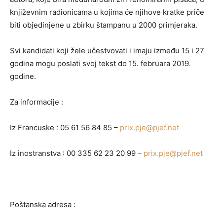
književnim radionicama u kojima će njihove kratke priče
biti objedinjene u zbirku štampanu u 2000 primjeraka.
Svi kandidati koji žele učestvovati i imaju između 15 i 27
godina mogu poslati svoj tekst do 15. februara 2019.
godine.
Za informacije :
Iz Francuske : 05 61 56 84 85 –
prix.pje@pjef.net
Iz inostranstva : 00 335 62 23 20 99 –
prix.pje@pjef.net
Poštanska adresa :