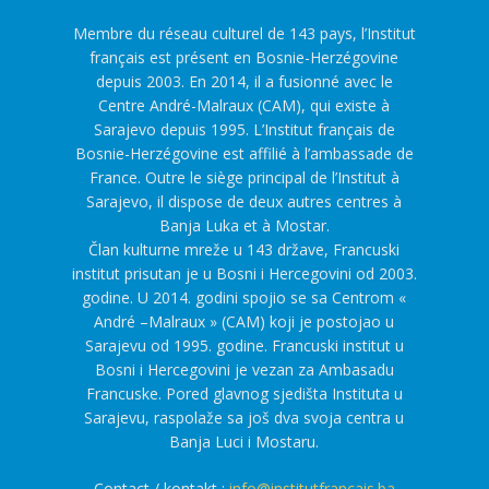
Membre du réseau culturel de 143 pays, l’Institut
français est présent en Bosnie-Herzégovine
depuis 2003. En 2014, il a fusionné avec le
Centre André-Malraux (CAM), qui existe à
Sarajevo depuis 1995. L’Institut français de
Bosnie-Herzégovine est affilié à l’ambassade de
France. Outre le siège principal de l’Institut à
Sarajevo, il dispose de deux autres centres à
Banja Luka et à Mostar.
Član kulturne mreže u 143 države, Francuski
institut prisutan je u Bosni i Hercegovini od 2003.
godine. U 2014. godini spojio se sa Centrom «
André –Malraux » (CAM) koji je postojao u
Sarajevu od 1995. godine. Francuski institut u
Bosni i Hercegovini je vezan za Ambasadu
Francuske. Pored glavnog sjedišta Instituta u
Sarajevu, raspolaže sa još dva svoja centra u
Banja Luci i Mostaru.
Contact / kontakt :
info@institutfrancais.ba