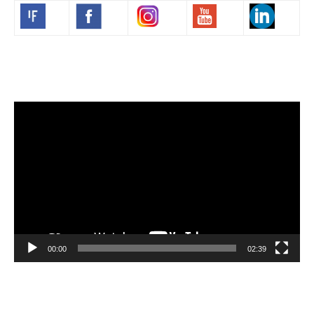
Volim francuski
Video
Player
00:00
02:39
Velibor Čolić