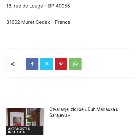
18, rue de Louge – BP 40055
31602 Muret Cedex – France
RELATED ARTICLES
Otvaranje izložbe « Duh Malrauxa u
Sarajevu »
AKTIVNOSTI U
INSTITUTU