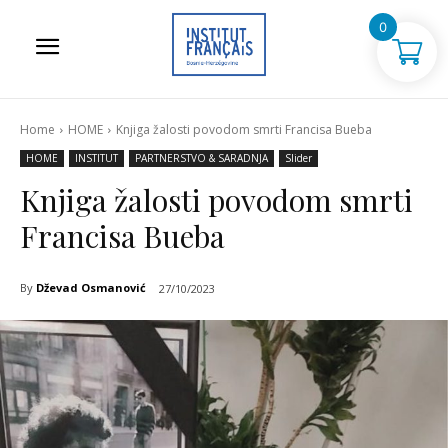
0
Home
HOME
Knjiga žalosti povodom smrti Francisa Bueba
HOME
INSTITUT
PARTNERSTVO & SARADNJA
Slider
Knjiga žalosti povodom smrti
Francisa Bueba
By
Dževad Osmanović
27/10/2023