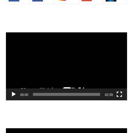
Volim francuski
Video
Player
00:00
02:39
Velibor Čolić
Video