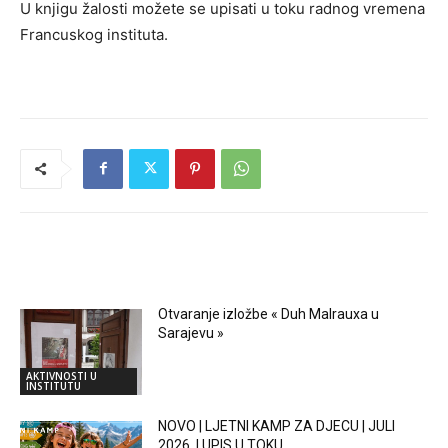
U knjigu žalosti možete se upisati u toku radnog vremena
Francuskog instituta.
RELATED ARTICLES
Otvaranje izložbe « Duh Malrauxa u
Sarajevu »
AKTIVNOSTI U
INSTITUTU
NOVO | LJETNI KAMP ZA DJECU | JULI
2026. | UPIS U TOKU