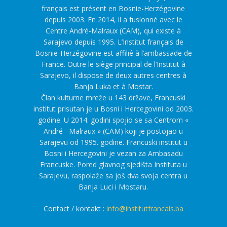
français est présent en Bosnie-Herzégovine
depuis 2003. En 2014, il a fusionné avec le
Centre André-Malraux (CAM), qui existe à
Sarajevo depuis 1995. L’Institut français de
Bosnie-Herzégovine est affilié à l’ambassade de
France. Outre le siège principal de l’Institut à
Sarajevo, il dispose de deux autres centres à
Banja Luka et à Mostar.
Član kulturne mreže u 143 države, Francuski
institut prisutan je u Bosni i Hercegovini od 2003.
godine. U 2014. godini spojio se sa Centrom «
André –Malraux » (CAM) koji je postojao u
Sarajevu od 1995. godine. Francuski institut u
Bosni i Hercegovini je vezan za Ambasadu
Francuske. Pored glavnog sjedišta Instituta u
Sarajevu, raspolaže sa još dva svoja centra u
Banja Luci i Mostaru.
Contact / kontakt :
info@institutfrancais.ba