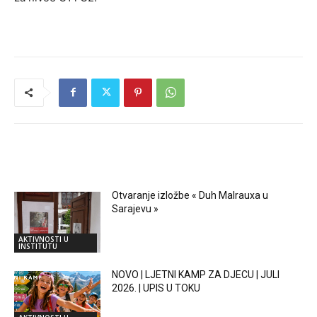
RELATED ARTICLES
Otvaranje izložbe « Duh Malrauxa u
Sarajevu »
AKTIVNOSTI U
INSTITUTU
NOVO | LJETNI KAMP ZA DJECU | JULI
2026. | UPIS U TOKU