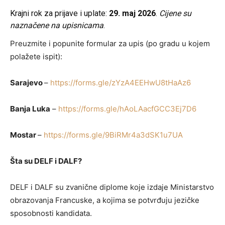
Krajni rok za prijave i uplate:
29. maj 2026
.
Cijene su
naznačene na upisnicama
.
Preuzmite i popunite formular za upis (
po gradu u kojem
polažete
ispit):
Sarajevo
–
https://forms.gle/zYzA4EEHwU8tHaAz6
Banja Luka
–
https://forms.gle/hAoLAacfGCC3Ej7D6
Mostar
–
https://forms.gle/9BiRMr4a3dSK1u7UA
Šta su DELF i DALF?
DELF i DALF su zvanične diplome koje izdaje Ministarstvo
obrazovanja Francuske, a kojima se potvrđuju jezičke
sposobnosti kandidata.