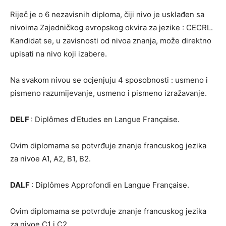
Riječ je o 6 nezavisnih diploma, čiji nivo je usklađen sa
nivoima Zajedničkog evropskog okvira za jezike : CECRL.
Kandidat se, u zavisnosti od nivoa znanja, može direktno
upisati na nivo koji izabere.
Na svakom nivou se ocjenjuju 4 sposobnosti : usmeno i
pismeno razumijevanje, usmeno i pismeno izražavanje.
DELF
: Diplômes d’Etudes en Langue Française.
Ovim diplomama se potvrđuje znanje francuskog jezika
za nivoe A1, A2, B1, B2.
DALF
: Diplômes Approfondi en Langue Française.
Ovim diplomama se potvrđuje znanje francuskog jezika
za nivoe C1 i C2.