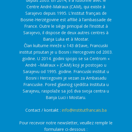
depuis 2003. En 2014, il a fusionné avec le
Centre André-Malraux (CAM), qui existe à
Sarajevo depuis 1995. L’Institut français de
Bosnie-Herzégovine est affilié à l’ambassade de
France. Outre le siège principal de l’Institut à
Sarajevo, il dispose de deux autres centres à
Banja Luka et à Mostar.
Član kulturne mreže u 143 države, Francuski
institut prisutan je u Bosni i Hercegovini od 2003.
godine. U 2014. godini spojio se sa Centrom «
André –Malraux » (CAM) koji je postojao u
Sarajevu od 1995. godine. Francuski institut u
Bosni i Hercegovini je vezan za Ambasadu
Francuske. Pored glavnog sjedišta Instituta u
Sarajevu, raspolaže sa još dva svoja centra u
Banja Luci i Mostaru.
Contact / kontakt :
info@institutfrancais.ba
Pour recevoir notre newsletter, veuillez remplir le
formulaire ci-dessous :