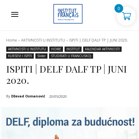
0
Home
AKTIVNOSTI U INSTITUTU
ISPITI | DELF DALF TP | JUNI 2020.
AKTIVNOSTI U INSTITUTU
HOME
INSTITUT
KALENDAR AKTIVNOSTI
KURSEVI I ISPITI
Slider
STUDIRATI U FRANCUSKOJ
ISPITI | DELF DALF TP | JUNI
2020.
By
Dževad Osmanović
20/05/2020