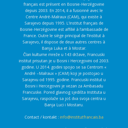
français est présent en Bosnie-Herzégovine
depuis 2003. En 2014, il a fusionné avec le
Centre André-Malraux (CAM), qui existe à
Sarajevo depuis 1995. L’Institut français de
Bosnie-Herzégovine est affilié à l’ambassade de
France. Outre le siège principal de l’Institut à
Sarajevo, il dispose de deux autres centres à
Banja Luka et à Mostar.
Član kulturne mreže u 143 države, Francuski
institut prisutan je u Bosni i Hercegovini od 2003.
godine. U 2014. godini spojio se sa Centrom «
André –Malraux » (CAM) koji je postojao u
Sarajevu od 1995. godine. Francuski institut u
Bosni i Hercegovini je vezan za Ambasadu
Francuske. Pored glavnog sjedišta Instituta u
Sarajevu, raspolaže sa još dva svoja centra u
Banja Luci i Mostaru.
Contact / kontakt :
info@institutfrancais.ba