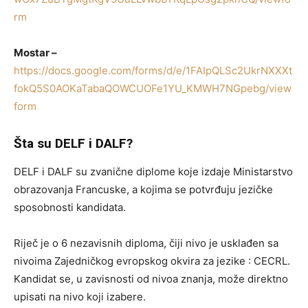
rm
Mostar –
https://docs.google.com/forms/d/e/1FAIpQLSc2UkrNXXXt
fokQ5S0AOKaTabaQOWCUOFe1YU_KMWH7NGpebg/view
form
Šta su DELF i DALF?
DELF i DALF su zvanične diplome koje izdaje Ministarstvo
obrazovanja Francuske, a kojima se potvrđuju jezičke
sposobnosti kandidata.
Riječ je o 6 nezavisnih diploma, čiji nivo je usklađen sa
nivoima Zajedničkog evropskog okvira za jezike : CECRL.
Kandidat se, u zavisnosti od nivoa znanja, može direktno
upisati na nivo koji izabere.