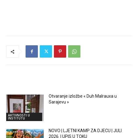
RELATED ARTICLES
Otvaranje izložbe « Duh Malrauxa u
Sarajevu »
AKTIVNOSTI U
INSTITUTU
NOVO | LJETNI KAMP ZA DJECU | JULI
2026. | UPIS U TOKU