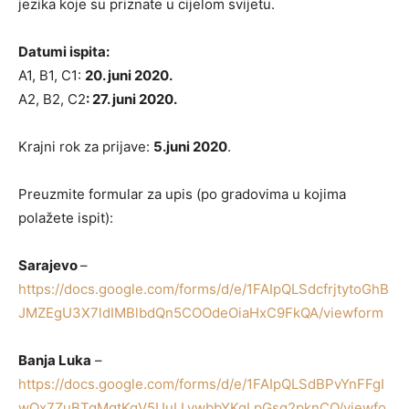
jezika koje su priznate u cijelom svijetu.
Datumi ispita:
A1, B1, C1:
20. juni 2020.
A2, B2, C2
: 27. juni 2020.
Krajni rok za prijave:
5.juni 2020
.
Preuzmite formular za upis (po gradovima u kojima
polažete ispit):
Sarajevo
–
https://docs.google.com/forms/d/e/1FAIpQLSdcfrjtytoGhB
JMZEgU3X7ldIMBlbdQn5COOdeOiaHxC9FkQA/viewform
Banja Luka
–
https://docs.google.com/forms/d/e/1FAIpQLSdBPvYnFFgI
wOx7ZuBTgMgtKgV5UuLLvwbbYKqLpGsg2pknCQ/viewfo