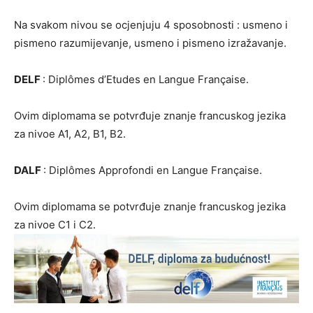
Na svakom nivou se ocjenjuju 4 sposobnosti : usmeno i
pismeno razumijevanje, usmeno i pismeno izražavanje.
DELF
: Diplômes d’Etudes en Langue Française.
Ovim diplomama se potvrđuje znanje francuskog jezika
za nivoe A1, A2, B1, B2.
DALF
: Diplômes Approfondi en Langue Française.
Ovim diplomama se potvrđuje znanje francuskog jezika
za nivoe C1 i C2.