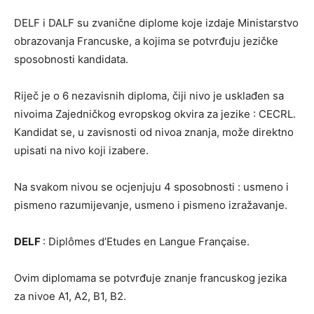
DELF i DALF su zvanične diplome koje izdaje Ministarstvo
obrazovanja Francuske, a kojima se potvrđuju jezičke
sposobnosti kandidata.
Riječ je o 6 nezavisnih diploma, čiji nivo je usklađen sa
nivoima Zajedničkog evropskog okvira za jezike : CECRL.
Kandidat se, u zavisnosti od nivoa znanja, može direktno
upisati na nivo koji izabere.
Na svakom nivou se ocjenjuju 4 sposobnosti : usmeno i
pismeno razumijevanje, usmeno i pismeno izražavanje.
DELF
: Diplômes d’Etudes en Langue Française.
Ovim diplomama se potvrđuje znanje francuskog jezika
za nivoe A1, A2, B1, B2.