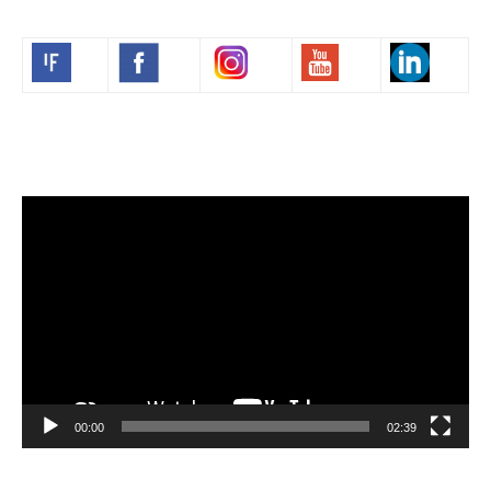
Volim francuski
Video
Player
00:00
02:39