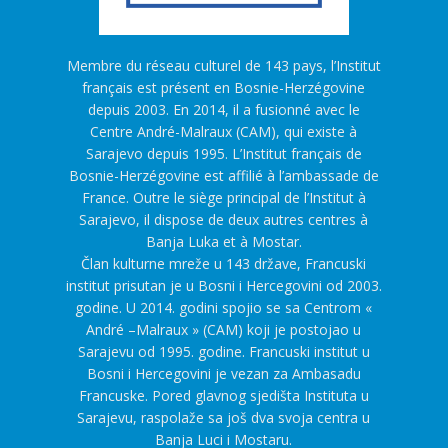
Membre du réseau culturel de 143 pays, l’Institut
français est présent en Bosnie-Herzégovine
depuis 2003. En 2014, il a fusionné avec le
Centre André-Malraux (CAM), qui existe à
Sarajevo depuis 1995. L’Institut français de
Bosnie-Herzégovine est affilié à l’ambassade de
France. Outre le siège principal de l’Institut à
Sarajevo, il dispose de deux autres centres à
Banja Luka et à Mostar.
Član kulturne mreže u 143 države, Francuski
institut prisutan je u Bosni i Hercegovini od 2003.
godine. U 2014. godini spojio se sa Centrom «
André –Malraux » (CAM) koji je postojao u
Sarajevu od 1995. godine. Francuski institut u
Bosni i Hercegovini je vezan za Ambasadu
Francuske. Pored glavnog sjedišta Instituta u
Sarajevu, raspolaže sa još dva svoja centra u
Banja Luci i Mostaru.