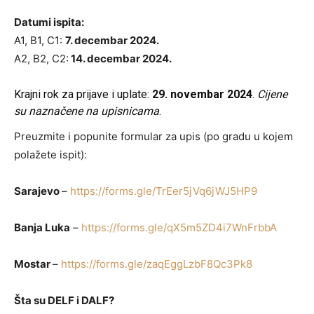
Datumi ispita:
A1, B1, C1:
7. decembar 2024.
A2, B2, C2:
14. decembar 2024.
Krajni rok za prijave i uplate:
29. novembar 2024
.
Cijene
su naznačene na upisnicama
.
Preuzmite i popunite formular za upis (
po gradu u kojem
polažete
ispit):
Sarajevo
–
https://forms.gle/TrEer5jVq6jWJ5HP9
Banja Luka
–
https://forms.gle/qX5m5ZD4i7WnFrbbA
Mostar
–
https://forms.gle/zaqEggLzbF8Qc3Pk8
Šta su DELF i DALF?