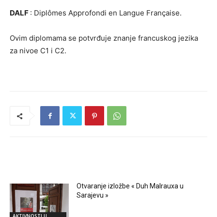
DALF
: Diplômes Approfondi en Langue Française.
Ovim diplomama se potvrđuje znanje francuskog jezika
za nivoe C1 i C2.
RELATED ARTICLES
Otvaranje izložbe « Duh Malrauxa u
Sarajevu »
AKTIVNOSTI U