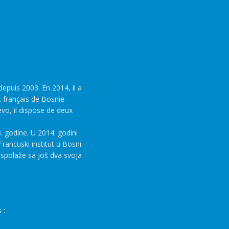
epuis 2003. En 2014, il a
t français de Bosnie-
evo, il dispose de deux
. godine. U 2014. godini
rancuski institut u Bosni
aspolaže sa još dva svoja
 :