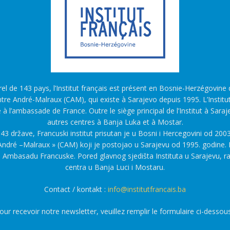
l de 143 pays, l’Institut français est présent en Bosnie-Herzégovine d
tre André-Malraux (CAM), qui existe à Sarajevo depuis 1995. L’Institu
é à l’ambassade de France. Outre le siège principal de l’Institut à Saraj
autres centres à Banja Luka et à Mostar.
43 države, Francuski institut prisutan je u Bosni i Hercegovini od 2003
ndré –Malraux » (CAM) koji je postojao u Sarajevu od 1995. godine. F
a Ambasadu Francuske. Pored glavnog sjedišta Instituta u Sarajevu, r
centra u Banja Luci i Mostaru.
Contact / kontakt :
info@institutfrancais.ba
our recevoir notre newsletter, veuillez remplir le formulaire ci-dessous