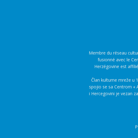
Membre du réseau culture
fusionné avec le Cen
Herzégovine est affili
Član kulturne mreže u 1
spojio se sa Centrom « A
i Hercegovini je vezan z
P