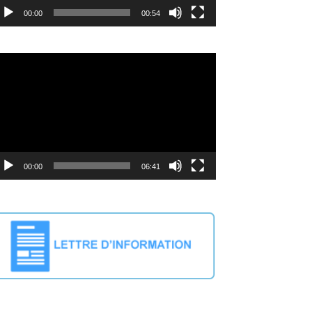
00:00
00:54
deo
ayer
00:00
06:41