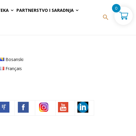
0
TEKA
PARTNERSTVO I SARADNJA
Bosanski
Français
Volim francuski