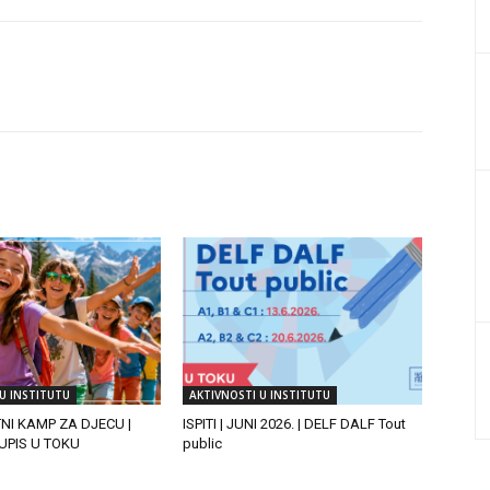
U INSTITUTU
AKTIVNOSTI U INSTITUTU
TNI KAMP ZA DJECU |
ISPITI | JUNI 2026. | DELF DALF Tout
| UPIS U TOKU
public