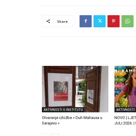
Share
RELATED ARTICLES
AKTIVNOSTI U INSTITUTU
AKTIVNOSTI 
Otvaranje izložbe « Duh Malrauxa u
NOVO | LJE
Sarajevu »
JULI 2026. 