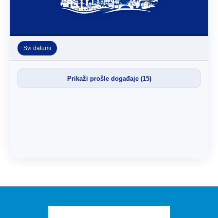
Svi datumi
Prikaži prošle događaje (15)