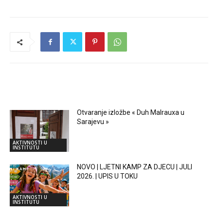
RELATED ARTICLES
Otvaranje izložbe « Duh Malrauxa u
Sarajevu »
AKTIVNOSTI U
INSTITUTU
NOVO | LJETNI KAMP ZA DJECU | JULI
2026. | UPIS U TOKU
AKTIVNOSTI U
INSTITUTU