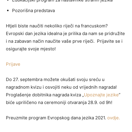
Pozorišna predstava
Htjeli biste naučiti nekoliko riječi na francuskom?
Evropski dan jezika idealna je prilika da nam se pridružite
i na zabavan način naučite vaše prve riječi. Prijavite se i
osigurajte svoje mjesto!
Prijave
Do 27. septembra možete okušati svoju sreću u
nagradnom kvizu i osvojiti neku od vrijednih nagrada!
Proglašenje dobitnika nagrada kviza „
Upoznajte jezike
”
biće upriličeno na ceremoniji otvaranja 28.9. od 9h!
Preuzmite program Evropskog dana jezika 2021.
ovdje.