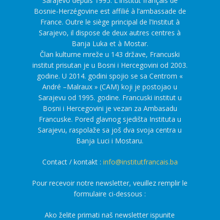
Sarajevo depuis 1995. L’Institut français de
Bosnie-Herzégovine est affilié à l’ambassade de
France. Outre le siège principal de l’Institut à
Sarajevo, il dispose de deux autres centres à
Banja Luka et à Mostar.
Član kulturne mreže u 143 države, Francuski
institut prisutan je u Bosni i Hercegovini od 2003.
godine. U 2014. godini spojio se sa Centrom «
André –Malraux » (CAM) koji je postojao u
Sarajevu od 1995. godine. Francuski institut u
Bosni i Hercegovini je vezan za Ambasadu
Francuske. Pored glavnog sjedišta Instituta u
Sarajevu, raspolaže sa još dva svoja centra u
Banja Luci i Mostaru.
Contact / kontakt :
info@institutfrancais.ba
Pour recevoir notre newsletter, veuillez remplir le
formulaire ci-dessous :
Ako želite primati naš newsletter ispunite