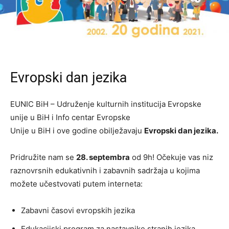
Evropski dan jezika
EUNIC BiH – Udruženje kulturnih institucija Evropske
unije u BiH i Info centar Evropske
Unije u BiH i ove godine obilježavaju
Evropski dan jezika.
Pridružite nam se
28. septembra
od 9h! Očekuje vas niz
raznovrsnih edukativnih i zabavnih sadržaja u kojima
možete učestvovati putem interneta:
Zabavni časovi evropskih jezika
Edukacijski program za nastavnike stranih jezika