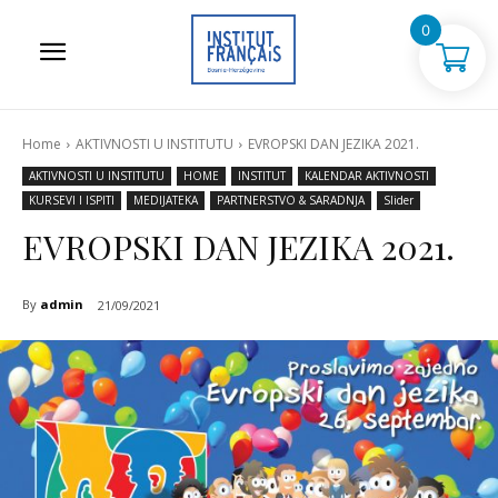
0
Home
AKTIVNOSTI U INSTITUTU
EVROPSKI DAN JEZIKA 2021.
AKTIVNOSTI U INSTITUTU
HOME
INSTITUT
KALENDAR AKTIVNOSTI
KURSEVI I ISPITI
MEDIJATEKA
PARTNERSTVO & SARADNJA
Slider
EVROPSKI DAN JEZIKA 2021.
By
admin
21/09/2021