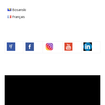
Bosanski
Français
Volim francuski
Video
Player