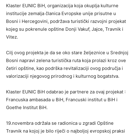
Klaster EUNIC BiH, organizacija koja okuplja kulturne
institucije zemalja članica Evropske unije prisutne u
Bosni i Hercegovini, podržava turistički razvojni projekat
kojeg su pokrenule opštine Donji Vakuf, Jajce, Travnik i
Vitez.
Cilj ovog projekta je da se oko stare željeznice u Srednjoj
Bosni napravi zelena turistička ruta koja prolazi kroz ove
četiri opštine, kao podrška revitalizaciji ovog područja i
valorizaciji njegovog prirodnog i kulturnog bogatstva.
Klaster EUNIC BiH odabrao je partnere za ovaj projekat :
Francuska ambasada u BiH, Francuski institut u BiH i
Goethe Institut BiH.
19.novembra održala se radionica u zgradi Opštine
Travnik na kojoj je bilo riječi o najboljoj evropskoj praksi