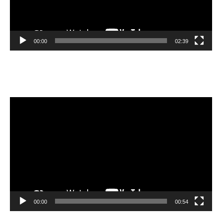
00:00
02:39
Velibor Čolić
Video
Player
00:00
00:54