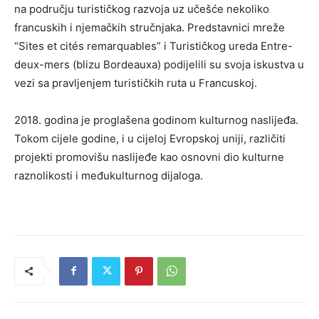
na području turističkog razvoja uz učešće nekoliko
francuskih i njemačkih stručnjaka. Predstavnici mreže
“Sites et cités remarquables” i Turističkog ureda Entre-
deux-mers (blizu Bordeauxa) podijelili su svoja iskustva u
vezi sa pravljenjem turističkih ruta u Francuskoj.
2018. godina je proglašena godinom kulturnog naslijeđa.
Tokom cijele godine, i u cijeloj Evropskoj uniji, različiti
projekti promovišu naslijeđe kao osnovni dio kulturne
raznolikosti i međukulturnog dijaloga.