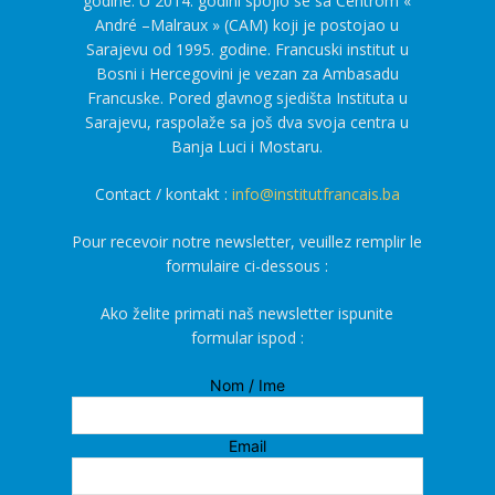
godine. U 2014. godini spojio se sa Centrom «
André –Malraux » (CAM) koji je postojao u
Sarajevu od 1995. godine. Francuski institut u
Bosni i Hercegovini je vezan za Ambasadu
Francuske. Pored glavnog sjedišta Instituta u
Sarajevu, raspolaže sa još dva svoja centra u
Banja Luci i Mostaru.
Contact / kontakt :
info@institutfrancais.ba
Pour recevoir notre newsletter, veuillez remplir le
formulaire ci-dessous :
Ako želite primati naš newsletter ispunite
formular ispod :
Nom / Ime
Email