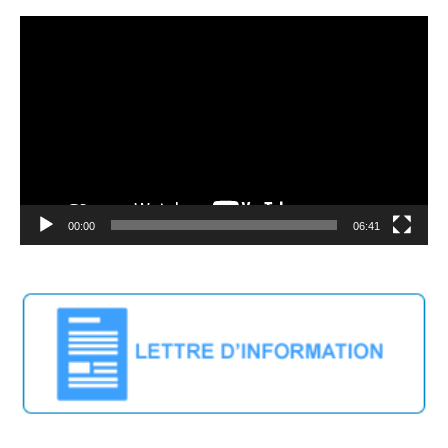
Video
Player
00:00
06:41