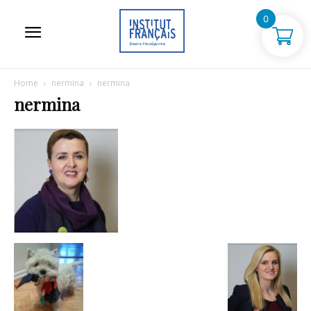
0
Home
nermina
nermina
nermina