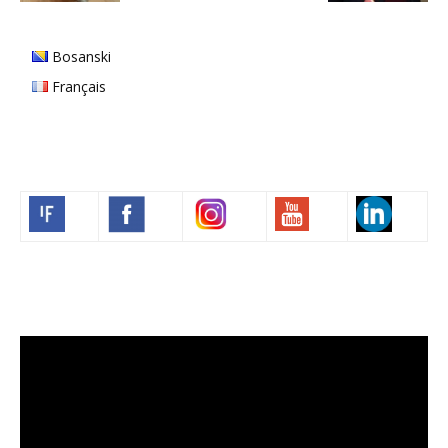
Bosanski
Français
Volim francuski
Video
Player