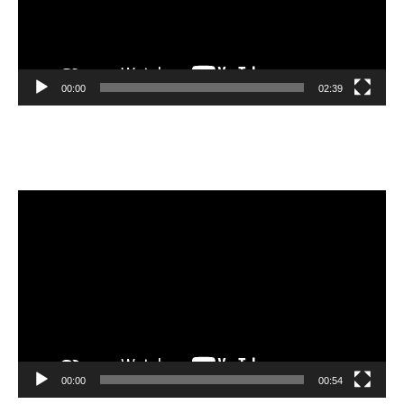
00:00
02:39
Velibor Čolić
Video
Player
00:00
00:54