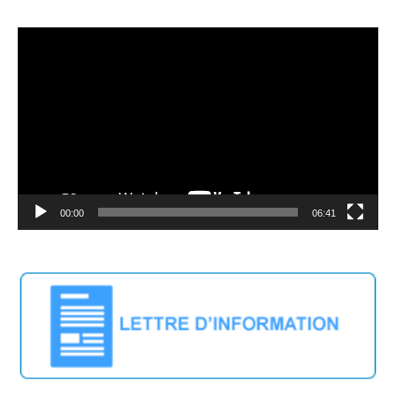
Video
Player
00:00
06:41