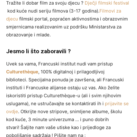
Tražite li dobar film za svoju djecu ?
Dječji filmski festival
kod kuće nudi seriju filmova (3-17 godina).
Filmovi za
djecu
filmski portal, popraćen aktivnostima i obrazovnim
smjernicama realizovanim uz podršku Ministarstva za
obrazovanje i mlade.
Jesmo li što zaboravili ?
Uvek sa vama, Francuski institut nudi vam pristup
Culturethèque
, 100% digitalnoj i prilagodljivoj
biblioteci. Specijalna ponuda je završena, ali Francuski
instituti i Francuske alijanse ostaju uz vas. Ako želite
iskoristiti pristup Culturethèque-u (ali i svim njihovim
uslugama), ne ustručavajte se kontaktirati ih i
prijavite se
ovdje
. Otkrijte nove stripove, snimljene albume, školu
kod kuće, 3 minute univerzuma … i puno dobrih
stvari! Šaljite nam vaše utiske kao i prijedloge za
poboljšanje sadržaja ! Pišite nam na :