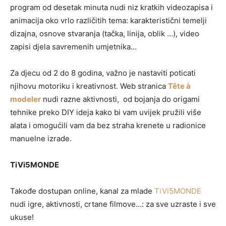
program od desetak minuta nudi niz kratkih videozapisa i
animacija oko vrlo različitih tema: karakteristični temelji
dizajna, osnove stvaranja (tačka, linija, oblik …), video
zapisi djela savremenih umjetnika…
Za djecu od 2 do 8 godina, važno je nastaviti poticati
njihovu motoriku i kreativnost. Web stranica
Tête à
modeler
nudi razne aktivnosti, od bojanja do origami
tehnike preko DIY ideja kako bi vam uvijek pružili više
alata i omogućili vam da bez straha krenete u radionice
manuelne izrade.
TiVi5MONDE
Takođe dostupan online, kanal za mlade
TiVi5MONDE
nudi igre, aktivnosti, crtane filmove…: za sve uzraste i sve
ukuse!