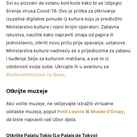
Svi su pozvani da ostanu kod kuće kako bi se izbjeglo
širenje virusa Covid-19. Ovo je prilika za otkrivanje
izuzetne digitalne ponude iz kulture koju je predložilo
Ministarstvo kulture i njeni brojni operatori. Zabavna
iskustva, naučite kako napraviti zmaja od papira ili
jednostavno, otkriti novu priču prije spavanja: ustanove
Ministarstva kulture nadmeću se s prijedlozima za zabavu
i buđenje želje za kulturom mališana, a sve to iz
udobnosti svoje sobe. Ukrcajte ih u avanturu sa
#culturecheznous za djecu
.
Otkrijte muzeje
Ako volite muzeje, ne oklijevajte istražiti virtualne
obilaske muzeja, poput
Petit Louvre
ili
Musée d’Orsay
,
da biste napravili vaš izbor djela.
Otkrijte Palatu Tokio (Le Palais de Tokyo)