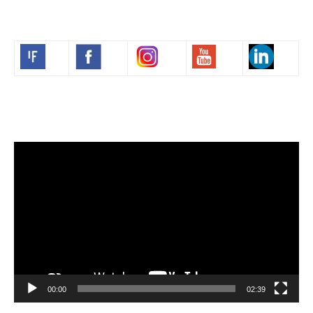
Volim francuski
Video
Player
00:00
02:39