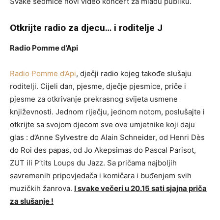
Svake sedmice novi video koncert za mladu publiku.
Otkrijte radio za djecu… i roditelje
J
Radio Pomme d’Api
Radio Pomme d’Api
, dječji radio kojeg takođe slušaju
roditelji. Cijeli dan, pjesme, dječje pjesmice, priče i
pjesme za otkrivanje prekrasnog svijeta usmene
književnosti. Jednom riječju, jednom notom, poslušajte i
otkrijte sa svojom djecom sve ove umjetnike koji daju
glas : d’Anne Sylvestre do Alain Schneider, od Henri Dès
do Roi des papas, od Jo Akepsimas do Pascal Parisot,
ZUT ili P’tits Loups du Jazz. Sa pričama najboljih
savremenih pripovjedača i komičara i buđenjem svih
muzičkih žanrova.
I svake večeri u 20.15 sati sjajna priča
za slušanje !