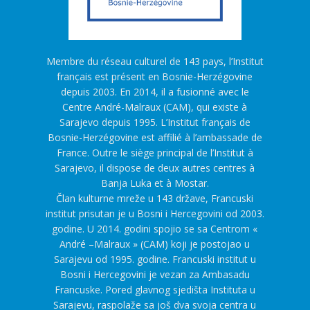
Membre du réseau culturel de 143 pays, l’Institut
français est présent en Bosnie-Herzégovine
depuis 2003. En 2014, il a fusionné avec le
Centre André-Malraux (CAM), qui existe à
Sarajevo depuis 1995. L’Institut français de
Bosnie-Herzégovine est affilié à l’ambassade de
France. Outre le siège principal de l’Institut à
Sarajevo, il dispose de deux autres centres à
Banja Luka et à Mostar.
Član kulturne mreže u 143 države, Francuski
institut prisutan je u Bosni i Hercegovini od 2003.
godine. U 2014. godini spojio se sa Centrom «
André –Malraux » (CAM) koji je postojao u
Sarajevu od 1995. godine. Francuski institut u
Bosni i Hercegovini je vezan za Ambasadu
Francuske. Pored glavnog sjedišta Instituta u
Sarajevu, raspolaže sa još dva svoja centra u