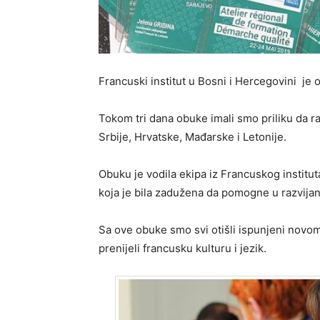
Francuski institut u Bosni i Hercegovini je
Tokom tri dana obuke imali smo priliku da r
Srbije, Hrvatske, Mađarske i Letonije.
Obuku je vodila ekipa iz Francuskog institut
koja je bila zadužena da pomogne u razvijanj
Sa ove obuke smo svi otišli ispunjeni novo
prenijeli francusku kulturu i jezik.