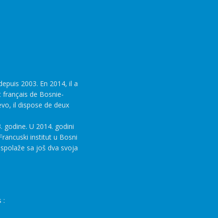
epuis 2003. En 2014, il a
t français de Bosnie-
evo, il dispose de deux
. godine. U 2014. godini
rancuski institut u Bosni
aspolaže sa još dva svoja
 :