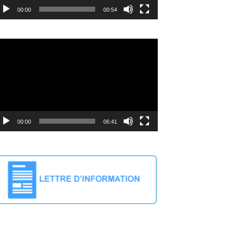
00:00
00:54
deo
ayer
00:00
06:41