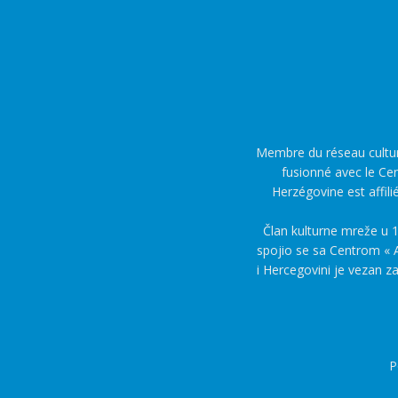
Membre du réseau culture
fusionné avec le Cen
Herzégovine est affili
Član kulturne mreže u 1
spojio se sa Centrom « A
i Hercegovini je vezan z
P