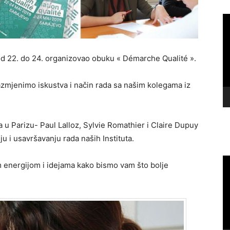
Vi
Pl
 od 22. do 24. organizovao obuku « Démarche Qualité ».
azmjenimo iskustva i način rada sa našim kolegama iz
a u Parizu- Paul Lalloz, Sylvie Romathier i Claire Dupuy
u i usavršavanju rada naših Instituta.
Vi
m energijom i idejama kako bismo vam što bolje
Pl