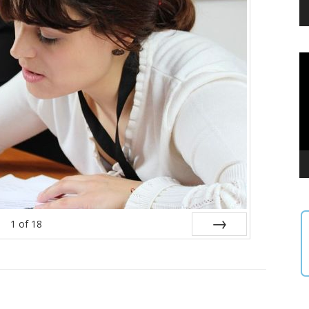
Vi
Pl
1
of
18
Next