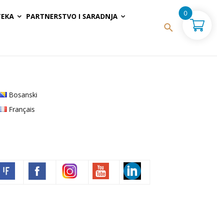
0
TEKA
PARTNERSTVO I SARADNJA
Bosanski
Français
Volim francuski