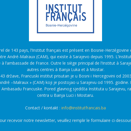
l de 143 pays, l’Institut français est présent en Bosnie-Herzégovine d
tre André-Malraux (CAM), qui existe à Sarajevo depuis 1995. L’Institu
é à l’ambassade de France. Outre le siège principal de l’Institut à Saraj
autres centres à Banja Luka et à Mostar.
43 države, Francuski institut prisutan je u Bosni i Hercegovini od 2003
ndré –Malraux » (CAM) koji je postojao u Sarajevu od 1995. godine. F
a Ambasadu Francuske. Pored glavnog sjedišta Instituta u Sarajevu, r
centra u Banja Luci i Mostaru.
Contact / kontakt :
info@institutfrancais.ba
our recevoir notre newsletter, veuillez remplir le formulaire ci-dessous