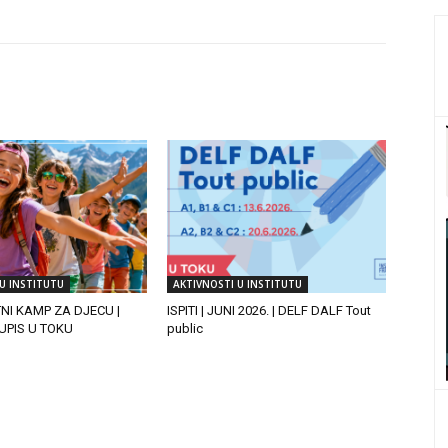
U INSTITUTU
AKTIVNOSTI U INSTITUTU
TNI KAMP ZA DJECU |
ISPITI | JUNI 2026. | DELF DALF Tout
| UPIS U TOKU
public