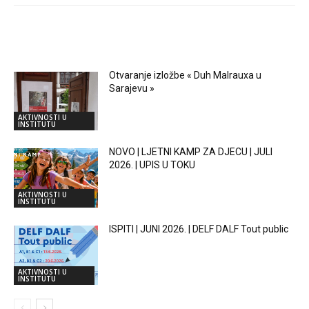
RELATED ARTICLES
Otvaranje izložbe « Duh Malrauxa u
Sarajevu »
AKTIVNOSTI U
INSTITUTU
NOVO | LJETNI KAMP ZA DJECU | JULI
2026. | UPIS U TOKU
AKTIVNOSTI U
INSTITUTU
ISPITI | JUNI 2026. | DELF DALF Tout public
AKTIVNOSTI U
INSTITUTU