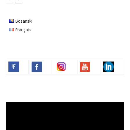
Bosanski
Français
Volim francuski
Video
Player