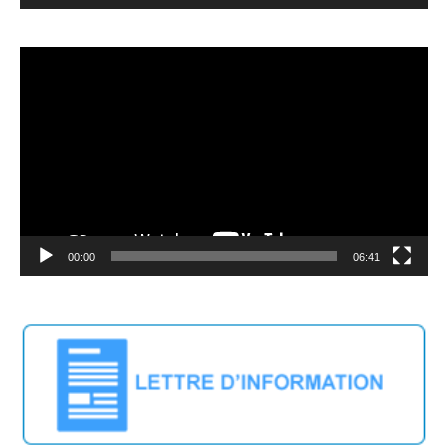
Video
Player
00:00
06:41