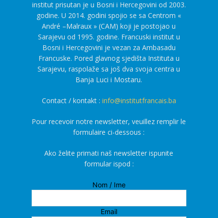
institut prisutan je u Bosni i Hercegovini od 2003.
godine. U 2014. godini spojio se sa Centrom «
André –Malraux » (CAM) koji je postojao u
Sarajevu od 1995. godine. Francuski institut u
Bosni i Hercegovini je vezan za Ambasadu
Francuske. Pored glavnog sjedišta Instituta u
Sarajevu, raspolaže sa još dva svoja centra u
Banja Luci i Mostaru.
Contact / kontakt :
info@institutfrancais.ba
Pour recevoir notre newsletter, veuillez remplir le
formulaire ci-dessous :
Ako želite primati naš newsletter ispunite
formular ispod :
Nom / Ime
Email