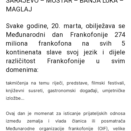
SARAJEVO – MOSTAR – BANJA LUKA –
MAGLAJ
Svake godine, 20. marta, obilježava se
Međunarodni dan Frankofonije 274
miliona frankofona na svih 5
kontinenata slave svoj jezik i dijele
različitost Frankofonije u svim
domenima:
takmičenja na temu riječi, predstave, filmski festivali,
književni susreti, gastronomski događaji, umjetničke
izložbe…
Ovaj dan je momenat za isticanje prijateljskih odnosa
između zemalja i vlada članica ili posmatrača
Međunarodne organizacije frankofonije (OIF), velike