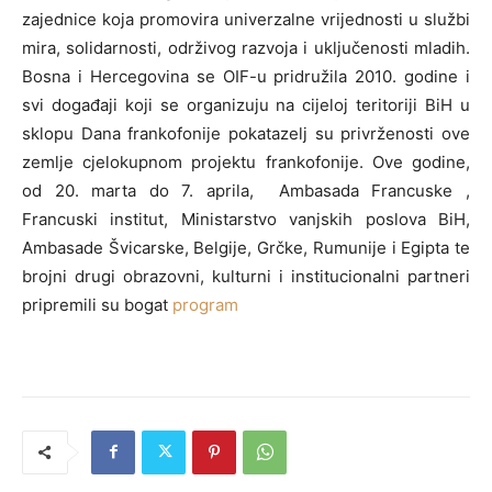
zajednice koja promovira univerzalne vrijednosti u službi
mira, solidarnosti, održivog razvoja i uključenosti mladih.
Bosna i Hercegovina se OIF-u pridružila 2010. godine i
svi događaji koji se organizuju na cijeloj teritoriji BiH u
sklopu Dana frankofonije pokatazelj su privrženosti ove
zemlje cjelokupnom projektu frankofonije. Ove godine,
od 20. marta do 7. aprila, Ambasada Francuske ,
Francuski institut, Ministarstvo vanjskih poslova BiH,
Ambasade Švicarske, Belgije, Grčke, Rumunije i Egipta te
brojni drugi obrazovni, kulturni i institucionalni partneri
pripremili su bogat
program