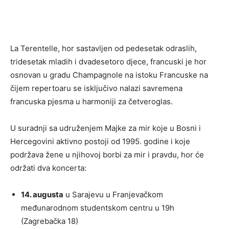
La Terentelle, hor sastavljen od pedesetak odraslih,
tridesetak mladih i dvadesetoro djece, francuski je hor
osnovan u gradu Champagnole na istoku Francuske na
čijem repertoaru se isključivo nalazi savremena
francuska pjesma u harmoniji za četveroglas.
U suradnji sa udruženjem Majke za mir koje u Bosni i
Hercegovini aktivno postoji od 1995. godine i koje
podržava žene u njihovoj borbi za mir i pravdu, hor će
održati dva koncerta:
14. augusta
u Sarajevu u Franjevačkom
međunarodnom studentskom centru u 19h
(Zagrebačka 18)