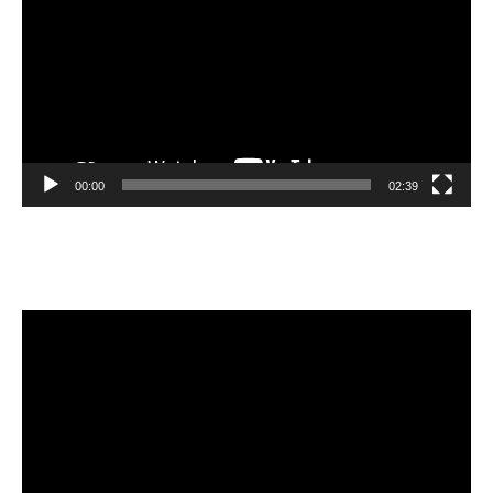
00:00
02:39
Velibor Čolić
Video
Player