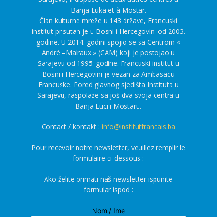
Banja Luka et à Mostar.
Član kulturne mreže u 143 države, Francuski
institut prisutan je u Bosni i Hercegovini od 2003.
godine. U 2014. godini spojio se sa Centrom «
André –Malraux » (CAM) koji je postojao u
Sarajevu od 1995. godine. Francuski institut u
Bosni i Hercegovini je vezan za Ambasadu
Francuske. Pored glavnog sjedišta Instituta u
Sarajevu, raspolaže sa još dva svoja centra u
Banja Luci i Mostaru.
Contact / kontakt :
info@institutfrancais.ba
Pour recevoir notre newsletter, veuillez remplir le
formulaire ci-dessous :
Ako želite primati naš newsletter ispunite
formular ispod :
Nom / Ime