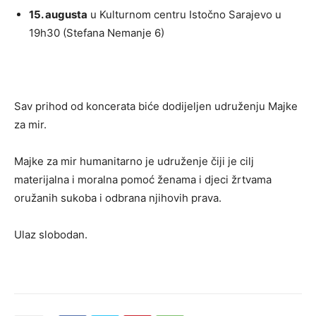
15. augusta
u Kulturnom centru Istočno Sarajevo u
19h30 (Stefana Nemanje 6)
Sav prihod od koncerata biće dodijeljen udruženju Majke
za mir.
Majke za mir humanitarno je udruženje čiji je cilj
materijalna i moralna pomoć ženama i djeci žrtvama
oružanih sukoba i odbrana njihovih prava.
Ulaz slobodan.