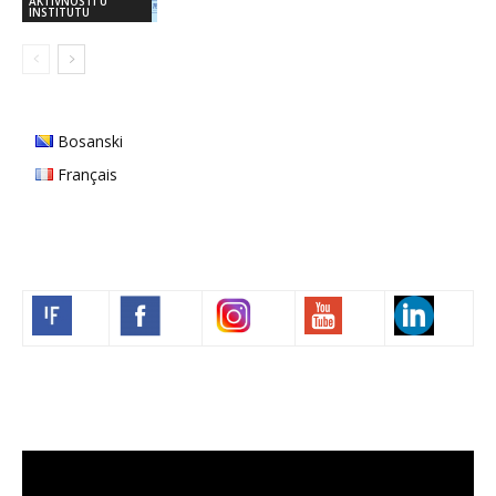
AKTIVNOSTI U
INSTITUTU
Bosanski
Français
Volim francuski
Video
Player