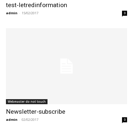
test-letredinformation
admin
-
15/02/2017
0
Webmaster do not touch
Newsletter-subscribe
admin
-
02/02/2017
0