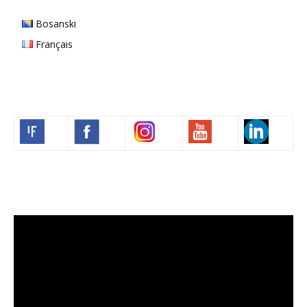
Bosanski
Français
Volim francuski
Video
Player