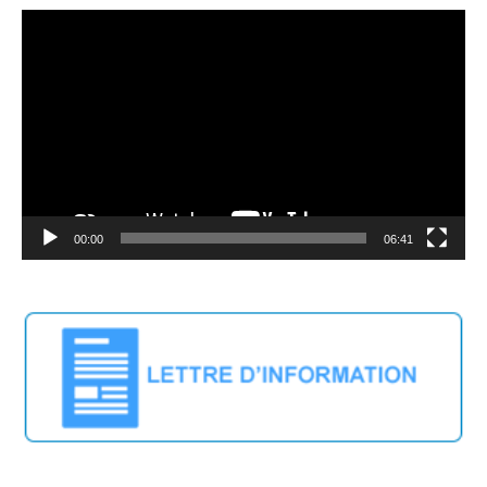
Video
Player
00:00
06:41