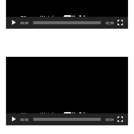
00:00
02:39
Velibor Čolić
Video
Player
00:00
00:54