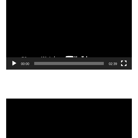
Video
Player
00:00
02:39
Velibor Čolić
Video
Player