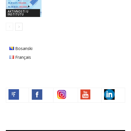
AKTIVNOSTI U
INSTITUTU
Bosanski
Français
Volim francuski