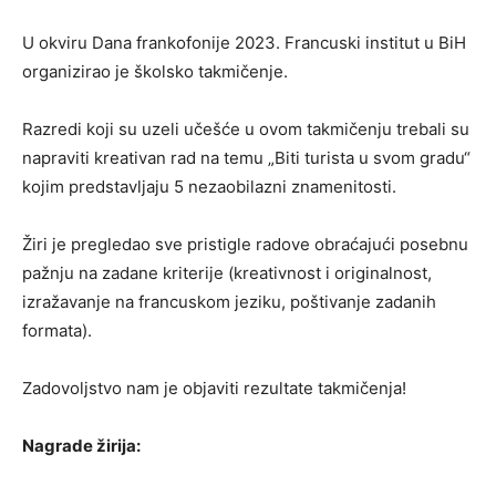
U okviru Dana frankofonije 2023. Francuski institut u BiH
organizirao je školsko takmičenje.
Razredi koji su uzeli učešće u ovom takmičenju trebali su
napraviti kreativan rad na temu „Biti turista u svom gradu“
kojim predstavljaju 5 nezaobilazni znamenitosti.
Žiri je pregledao sve pristigle radove obraćajući posebnu
pažnju na zadane kriterije (kreativnost i originalnost,
izražavanje na francuskom jeziku, poštivanje zadanih
formata).
Zadovoljstvo nam je objaviti rezultate takmičenja!
Nagrade žirija: