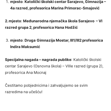
mjesto
:
Katolički školski centar Sarajevo, Gimnazija –
4a razred, profesorica Marina Primorac-Smajović
2. mjesto
:
Međunarodna njemačka škola Sarajevo – VI
razred grupa 2, profesorica Hana Hodžić
mjesto
:
Druga
Gimnazija Mostar, III1/III2 profesorica
Indira Maksumić
Specijalna nagada – nagrada publike
: Katolički školski
centar Sarajevo (Osnovna škola) – VIIIe razred (grupa 2),
profesorica Ana Mocnaj
Čestitamo pobjednicima i zahvaljujemo se svim
razredima na učešću!