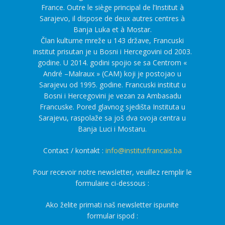
France. Outre le siège principal de l’Institut à
Sarajevo, il dispose de deux autres centres à
Banja Luka et à Mostar.
Član kulturne mreže u 143 države, Francuski
institut prisutan je u Bosni i Hercegovini od 2003.
godine. U 2014. godini spojio se sa Centrom «
André –Malraux » (CAM) koji je postojao u
Sarajevu od 1995. godine. Francuski institut u
Bosni i Hercegovini je vezan za Ambasadu
Francuske. Pored glavnog sjedišta Instituta u
Sarajevu, raspolaže sa još dva svoja centra u
Banja Luci i Mostaru.
Contact / kontakt :
info@institutfrancais.ba
Pour recevoir notre newsletter, veuillez remplir le
formulaire ci-dessous :
Ako želite primati naš newsletter ispunite
formular ispod :