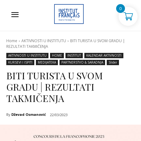
0
Home
AKTIVNOSTI U INSTITUTU
BITI TURISTA U SVOM GRADU |
REZULTATI TAKMIČENJA
AKTIVNOSTI U INSTITUTU
HOME
INSTITUT
KALENDAR AKTIVNOSTI
KURSEVI I ISPITI
MEDIJATEKA
PARTNERSTVO & SARADNJA
Slider
BITI TURISTA U SVOM
GRADU | REZULTATI
TAKMIČENJA
By
Dževad Osmanović
22/03/2023