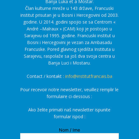
Banja Luka et à Mostar.
Član kulturne mreže u 143 države, Francuski
institut prisutan je u Bosni i Hercegovini od 2003.
godine. U 2014. godini spojio se sa Centrom «
André –Malraux » (CAM) koji je postojao u
Sarajevu od 1995. godine. Francuski institut u
Bosni i Hercegovini je vezan za Ambasadu
Francuske. Pored glavnog sjedišta Instituta u
Sarajevu, raspolaže sa još dva svoja centra u
Banja Luci i Mostaru.
Contact / kontakt :
info@institutfrancais.ba
Pour recevoir notre newsletter, veuillez remplir le
formulaire ci-dessous :
Ako želite primati naš newsletter ispunite
formular ispod :
Nom / Ime