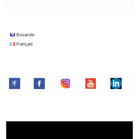
Bosanski
Français
Volim francuski
Video
Player