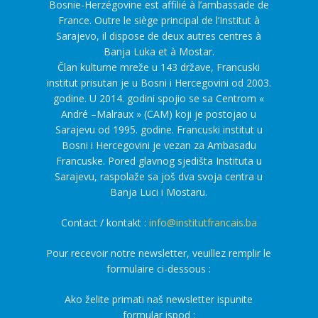
Bosnie-Herzégovine est affilié à l’ambassade de
France. Outre le siège principal de l’Institut à
Sarajevo, il dispose de deux autres centres à
Banja Luka et à Mostar.
Član kulturne mreže u 143 države, Francuski
institut prisutan je u Bosni i Hercegovini od 2003.
godine. U 2014. godini spojio se sa Centrom «
André –Malraux » (CAM) koji je postojao u
Sarajevu od 1995. godine. Francuski institut u
Bosni i Hercegovini je vezan za Ambasadu
Francuske. Pored glavnog sjedišta Instituta u
Sarajevu, raspolaže sa još dva svoja centra u
Banja Luci i Mostaru.
Contact / kontakt :
info@institutfrancais.ba
Pour recevoir notre newsletter, veuillez remplir le
formulaire ci-dessous :
Ako želite primati naš newsletter ispunite
formular ispod :