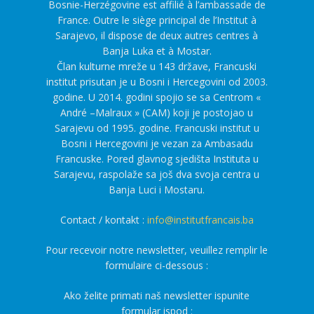
Bosnie-Herzégovine est affilié à l’ambassade de
France. Outre le siège principal de l’Institut à
Sarajevo, il dispose de deux autres centres à
Banja Luka et à Mostar.
Član kulturne mreže u 143 države, Francuski
institut prisutan je u Bosni i Hercegovini od 2003.
godine. U 2014. godini spojio se sa Centrom «
André –Malraux » (CAM) koji je postojao u
Sarajevu od 1995. godine. Francuski institut u
Bosni i Hercegovini je vezan za Ambasadu
Francuske. Pored glavnog sjedišta Instituta u
Sarajevu, raspolaže sa još dva svoja centra u
Banja Luci i Mostaru.
Contact / kontakt :
info@institutfrancais.ba
Pour recevoir notre newsletter, veuillez remplir le
formulaire ci-dessous :
Ako želite primati naš newsletter ispunite
formular ispod :