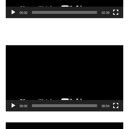
00:00
02:39
Velibor Čolić
Video
Player
00:00
00:54
Video