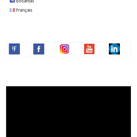
Bosanski
Français
Volim francuski
Video
Player