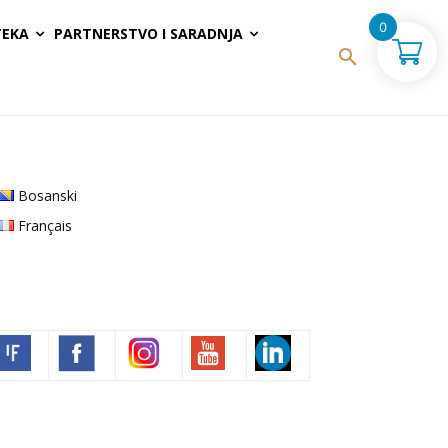
0
TEKA
PARTNERSTVO I SARADNJA
Bosanski
Français
Volim francuski