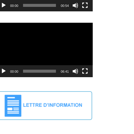
00:00
00:54
deo
ayer
00:00
06:41