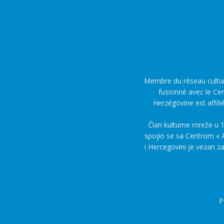
Membre du réseau culture
fusionné avec le Cen
Herzégovine est affili
Član kulturne mreže u 1
spojio se sa Centrom « A
i Hercegovini je vezan z
P