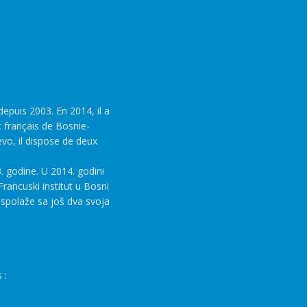
epuis 2003. En 2014, il a
t français de Bosnie-
evo, il dispose de deux
. godine. U 2014. godini
rancuski institut u Bosni
aspolaže sa još dva svoja
 :