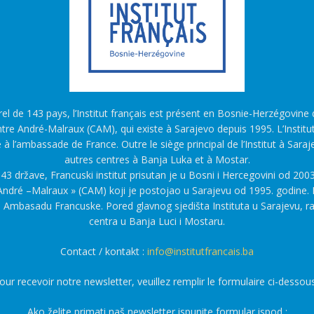
l de 143 pays, l’Institut français est présent en Bosnie-Herzégovine d
tre André-Malraux (CAM), qui existe à Sarajevo depuis 1995. L’Institu
é à l’ambassade de France. Outre le siège principal de l’Institut à Saraj
autres centres à Banja Luka et à Mostar.
43 države, Francuski institut prisutan je u Bosni i Hercegovini od 2003
ndré –Malraux » (CAM) koji je postojao u Sarajevu od 1995. godine. F
a Ambasadu Francuske. Pored glavnog sjedišta Instituta u Sarajevu, r
centra u Banja Luci i Mostaru.
Contact / kontakt :
info@institutfrancais.ba
our recevoir notre newsletter, veuillez remplir le formulaire ci-dessous
Ako želite primati naš newsletter ispunite formular ispod :