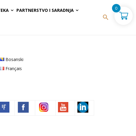
0
TEKA
PARTNERSTVO I SARADNJA
Bosanski
Français
Volim francuski