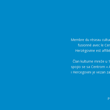
Membre du réseau culture
fusionné avec le Cen
Herzégovine est affili
Član kulturne mreže u 1
spojio se sa Centrom « A
i Hercegovini je vezan z
P