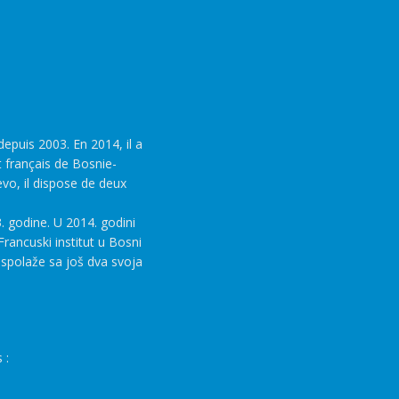
epuis 2003. En 2014, il a
t français de Bosnie-
evo, il dispose de deux
. godine. U 2014. godini
rancuski institut u Bosni
aspolaže sa još dva svoja
 :