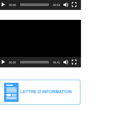
00:00
00:54
deo
ayer
00:00
06:41