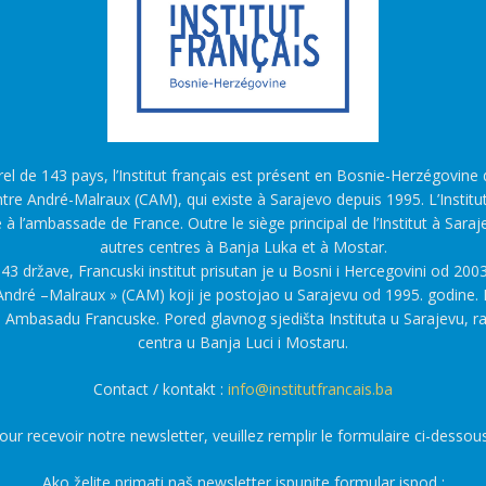
l de 143 pays, l’Institut français est présent en Bosnie-Herzégovine d
tre André-Malraux (CAM), qui existe à Sarajevo depuis 1995. L’Institu
é à l’ambassade de France. Outre le siège principal de l’Institut à Saraj
autres centres à Banja Luka et à Mostar.
43 države, Francuski institut prisutan je u Bosni i Hercegovini od 2003
ndré –Malraux » (CAM) koji je postojao u Sarajevu od 1995. godine. F
a Ambasadu Francuske. Pored glavnog sjedišta Instituta u Sarajevu, r
centra u Banja Luci i Mostaru.
Contact / kontakt :
info@institutfrancais.ba
our recevoir notre newsletter, veuillez remplir le formulaire ci-dessous
Ako želite primati naš newsletter ispunite formular ispod :