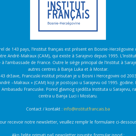
l de 143 pays, l’Institut français est présent en Bosnie-Herzégovine d
tre André-Malraux (CAM), qui existe à Sarajevo depuis 1995. L’Institu
é à l’ambassade de France. Outre le siège principal de l’Institut à Saraj
autres centres à Banja Luka et à Mostar.
43 države, Francuski institut prisutan je u Bosni i Hercegovini od 2003
ndré –Malraux » (CAM) koji je postojao u Sarajevu od 1995. godine. F
a Ambasadu Francuske. Pored glavnog sjedišta Instituta u Sarajevu, r
centra u Banja Luci i Mostaru.
Contact / kontakt :
info@institutfrancais.ba
our recevoir notre newsletter, veuillez remplir le formulaire ci-dessous
Ako želite primati naš newsletter ispunite formular ispod :