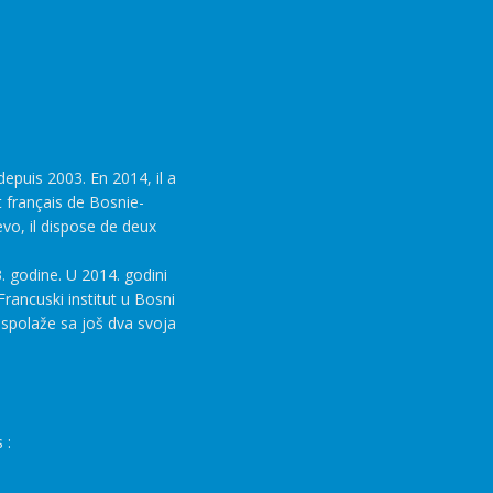
epuis 2003. En 2014, il a
t français de Bosnie-
evo, il dispose de deux
. godine. U 2014. godini
rancuski institut u Bosni
aspolaže sa još dva svoja
 :