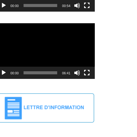
00:00
00:54
deo
ayer
00:00
06:41