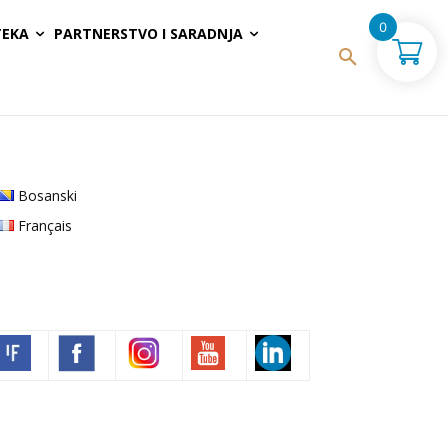
0
TEKA
PARTNERSTVO I SARADNJA
Bosanski
Français
Volim francuski