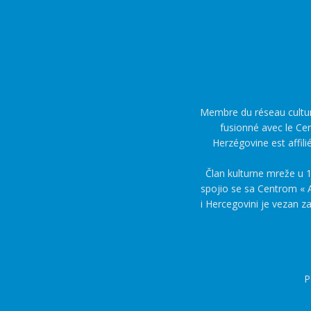
Membre du réseau culture
fusionné avec le Cen
Herzégovine est affili
Član kulturne mreže u 1
spojio se sa Centrom « A
i Hercegovini je vezan z
P