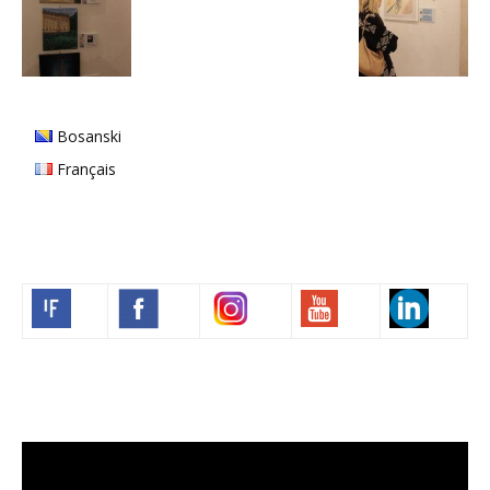
Bosanski
Français
Volim francuski
Video
Player