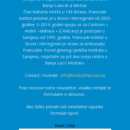
Banja Luka et à Mostar.
Član kulturne mreže u 143 države, Francuski
institut prisutan je u Bosni i Hercegovini od 2003.
godine. U 2014. godini spojio se sa Centrom «
André –Malraux » (CAM) koji je postojao u
Sarajevu od 1995. godine. Francuski institut u
Bosni i Hercegovini je vezan za Ambasadu
Francuske. Pored glavnog sjedišta Instituta u
Sarajevu, raspolaže sa još dva svoja centra u
Banja Luci i Mostaru.
Contact / kontakt :
info@institutfrancais.ba
Pour recevoir notre newsletter, veuillez remplir le
formulaire ci-dessous :
Ako želite primati naš newsletter ispunite
formular ispod :
Nom / Ime