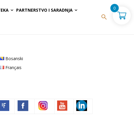
0
TEKA
PARTNERSTVO I SARADNJA
Bosanski
Français
Volim francuski