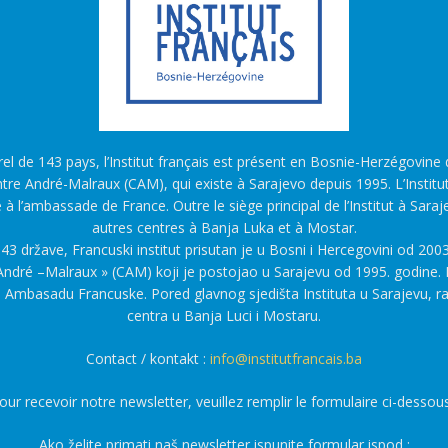
l de 143 pays, l’Institut français est présent en Bosnie-Herzégovine d
tre André-Malraux (CAM), qui existe à Sarajevo depuis 1995. L’Institu
é à l’ambassade de France. Outre le siège principal de l’Institut à Saraj
autres centres à Banja Luka et à Mostar.
43 države, Francuski institut prisutan je u Bosni i Hercegovini od 2003
ndré –Malraux » (CAM) koji je postojao u Sarajevu od 1995. godine. F
a Ambasadu Francuske. Pored glavnog sjedišta Instituta u Sarajevu, r
centra u Banja Luci i Mostaru.
Contact / kontakt :
info@institutfrancais.ba
our recevoir notre newsletter, veuillez remplir le formulaire ci-dessous
Ako želite primati naš newsletter ispunite formular ispod :