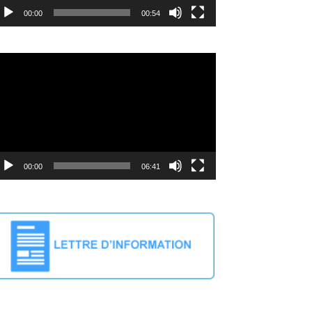
00:00
00:54
deo
ayer
00:00
06:41