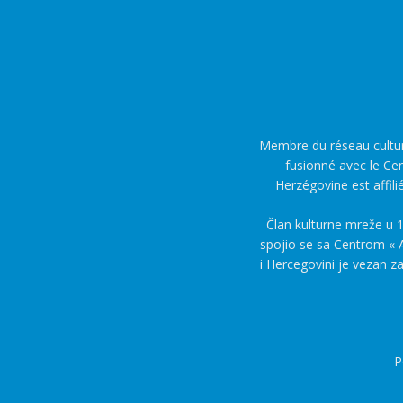
Membre du réseau culture
fusionné avec le Cen
Herzégovine est affili
Član kulturne mreže u 1
spojio se sa Centrom « A
i Hercegovini je vezan z
P