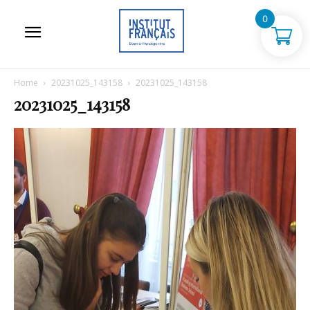
0
Home
20231025_143158
20231025_143158
20231025_143158