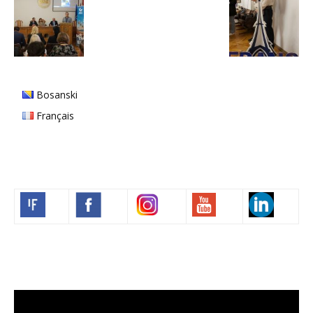
Bosanski
Français
Volim francuski
Video
Player