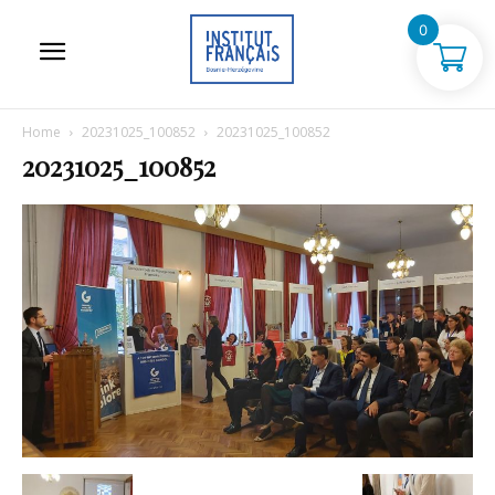
0
Home
20231025_100852
20231025_100852
20231025_100852