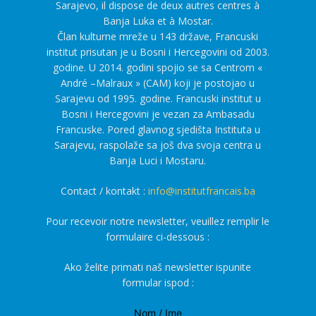
Sarajevo, il dispose de deux autres centres à
Banja Luka et à Mostar.
Član kulturne mreže u 143 države, Francuski
institut prisutan je u Bosni i Hercegovini od 2003.
godine. U 2014. godini spojio se sa Centrom «
André –Malraux » (CAM) koji je postojao u
Sarajevu od 1995. godine. Francuski institut u
Bosni i Hercegovini je vezan za Ambasadu
Francuske. Pored glavnog sjedišta Instituta u
Sarajevu, raspolaže sa još dva svoja centra u
Banja Luci i Mostaru.
Contact / kontakt :
info@institutfrancais.ba
Pour recevoir notre newsletter, veuillez remplir le
formulaire ci-dessous :
Ako želite primati naš newsletter ispunite
formular ispod :
Nom / Ime