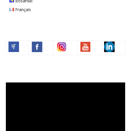
Bosanski
Français
Volim francuski
Video
Player