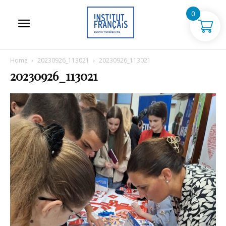
0
Home
20230926_113021
20230926_113021
20230926_113021