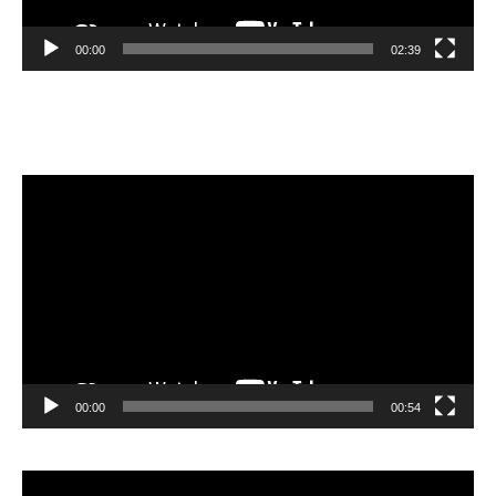
00:00
02:39
Velibor Čolić
Video
Player
00:00
00:54
Video