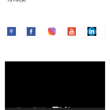
Français
Volim francuski
Video
Player