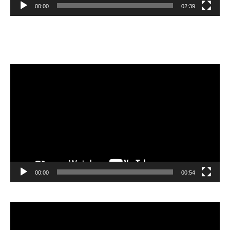
00:00
02:39
Velibor Čolić
Video
Player
00:00
00:54
Video
Player