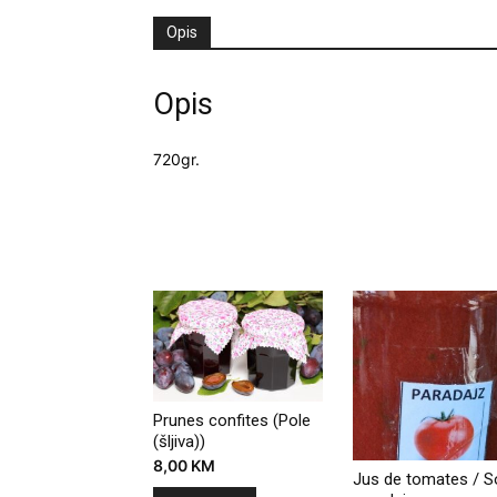
Opis
Opis
720gr.
Povezani proizvodi
Prunes confites (Pole
(šljiva))
8,00
KM
Jus de tomates / S