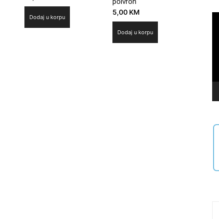
poivron
5,00
KM
Vi
Dodaj u korpu
Pl
Dodaj u korpu