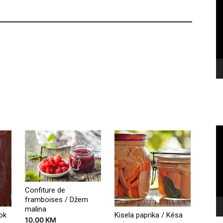
Pl
pommes
sucrées
količina
Vi
Pl
Confiture de
framboises / Džem
malina
ok
Kisela paprika / Késa
10,00
KM