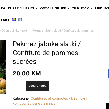
UTA
KURSEVI I ISPITI
OSTALE OBUKE
ZE KUTAK
MEDIJA
TAKT
 / Džemovi i kompoti
Pekmez jabuka slatki / Confiture de pommes
Pekmez jabuka slatki /
Confiture de pommes
sucrées
20,00
KM
Pekmez
Dodaj u korpu
jabuka
slatki
Kategorije:
Confitures et compotes / Džemovi i
/
kompoti
,
Épicerie / Zimnica
Confiture
Vi
de