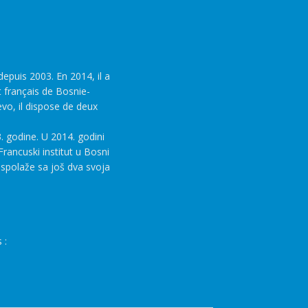
epuis 2003. En 2014, il a
t français de Bosnie-
evo, il dispose de deux
. godine. U 2014. godini
rancuski institut u Bosni
aspolaže sa još dva svoja
 :