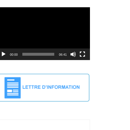
deo
ayer
00:00
06:41