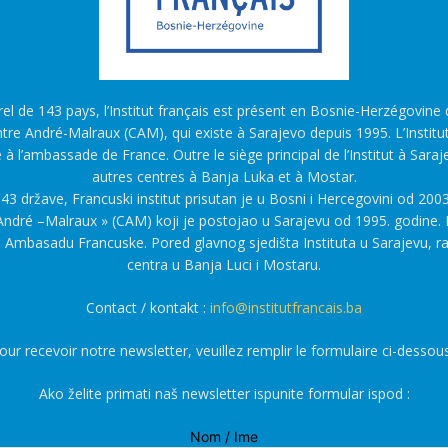
l de 143 pays, l’Institut français est présent en Bosnie-Herzégovine d
tre André-Malraux (CAM), qui existe à Sarajevo depuis 1995. L’Institu
é à l’ambassade de France. Outre le siège principal de l’Institut à Saraj
autres centres à Banja Luka et à Mostar.
43 države, Francuski institut prisutan je u Bosni i Hercegovini od 2003
ndré –Malraux » (CAM) koji je postojao u Sarajevu od 1995. godine. F
a Ambasadu Francuske. Pored glavnog sjedišta Instituta u Sarajevu, r
centra u Banja Luci i Mostaru.
Contact / kontakt :
info@institutfrancais.ba
our recevoir notre newsletter, veuillez remplir le formulaire ci-dessous
Ako želite primati naš newsletter ispunite formular ispod :
Nom / Ime