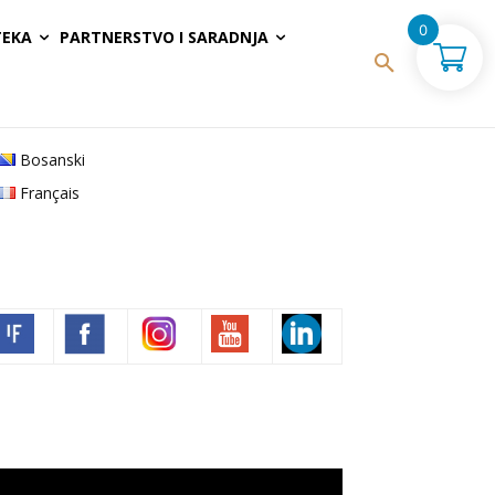
0
TEKA
PARTNERSTVO I SARADNJA
Bosanski
Français
Volim francuski
deo