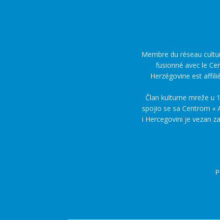
Membre du réseau culture
fusionné avec le Cen
Herzégovine est affili
Član kulturne mreže u 1
spojio se sa Centrom « A
i Hercegovini je vezan z
P