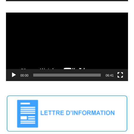
Video
Player
00:00
06:41