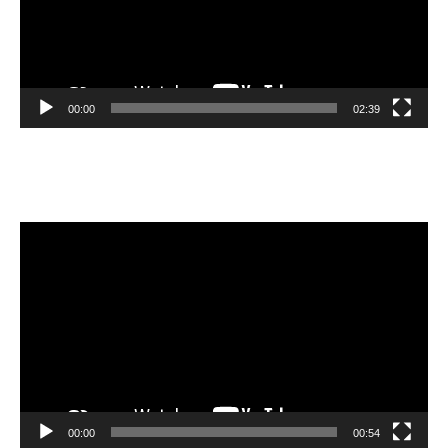
00:00
02:39
Velibor Čolić
Video
Player
00:00
00:54