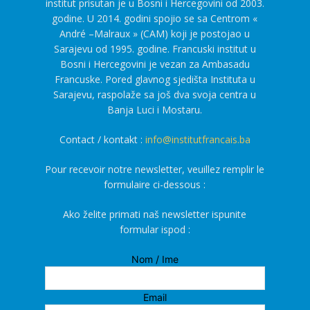
institut prisutan je u Bosni i Hercegovini od 2003.
godine. U 2014. godini spojio se sa Centrom «
André –Malraux » (CAM) koji je postojao u
Sarajevu od 1995. godine. Francuski institut u
Bosni i Hercegovini je vezan za Ambasadu
Francuske. Pored glavnog sjedišta Instituta u
Sarajevu, raspolaže sa još dva svoja centra u
Banja Luci i Mostaru.
Contact / kontakt :
info@institutfrancais.ba
Pour recevoir notre newsletter, veuillez remplir le
formulaire ci-dessous :
Ako želite primati naš newsletter ispunite
formular ispod :
Nom / Ime
Email