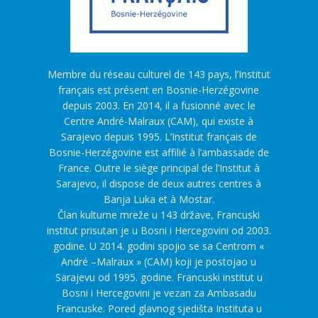
Membre du réseau culturel de 143 pays, l’Institut
français est présent en Bosnie-Herzégovine
depuis 2003. En 2014, il a fusionné avec le
Centre André-Malraux (CAM), qui existe à
Sarajevo depuis 1995. L’Institut français de
Bosnie-Herzégovine est affilié à l’ambassade de
France. Outre le siège principal de l’Institut à
Sarajevo, il dispose de deux autres centres à
Banja Luka et à Mostar.
Član kulturne mreže u 143 države, Francuski
institut prisutan je u Bosni i Hercegovini od 2003.
godine. U 2014. godini spojio se sa Centrom «
André –Malraux » (CAM) koji je postojao u
Sarajevu od 1995. godine. Francuski institut u
Bosni i Hercegovini je vezan za Ambasadu
Francuske. Pored glavnog sjedišta Instituta u