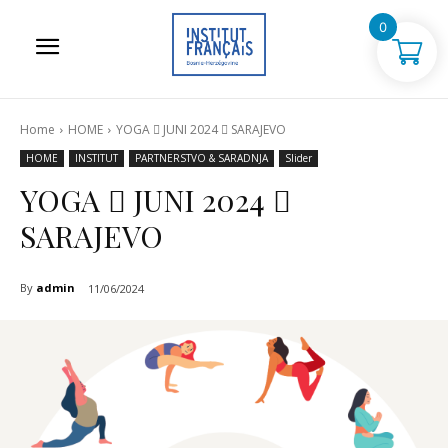
0
Home
HOME
YOGA ⃒ JUNI 2024 ⃒ SARAJEVO
HOME
INSTITUT
PARTNERSTVO & SARADNJA
Slider
YOGA ⃒ JUNI 2024 ⃒
SARAJEVO
By
admin
11/06/2024