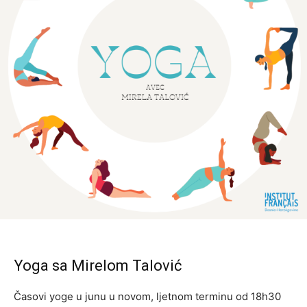
Yoga sa Mirelom Talović
Časovi yoge u junu u novom, ljetnom terminu od 18h30