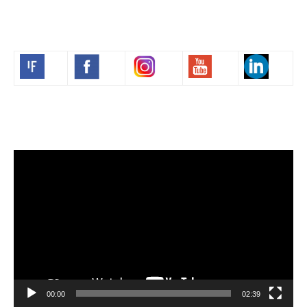
Volim francuski
Video
Player
00:00
02:39