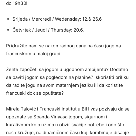
do 19h30!
Srijeda / Mercredi / Wedensday: 12.& 26.6.
Četvrtak / Jeudi / Thursday: 20.6.
Pridružite nam se nakon radnog dana na času joge na
francuskom u maloj grupi.
Želite započeti sa jogom u ugodnom ambijentu? Dodatno
se baviti jogom sa pogledom na planine? Iskoristiti priliku
da radite jogu na svom maternjem jeziku ili da koristite
francuski dok se opuštate?
Mirela Talović i Francuski institut u BiH vas pozivaju da se
upoznate sa Spanda Vinyasa jogom, sigurnom i
kurativnom koja uzima u obzir svačije potrebe i ono što
nas okružuje, na dinamičnom času koji kombinuje disanje