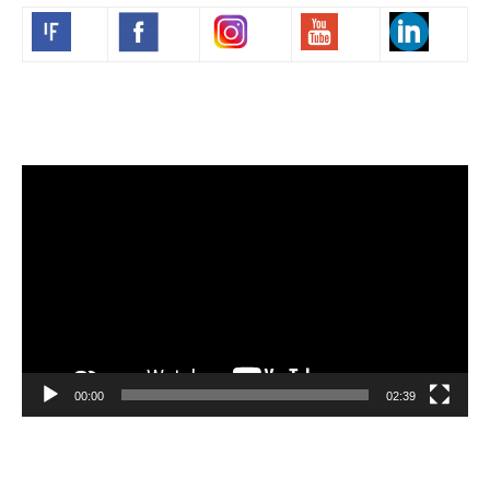
Volim francuski
Video
Player
00:00
02:39
Velibor Čolić