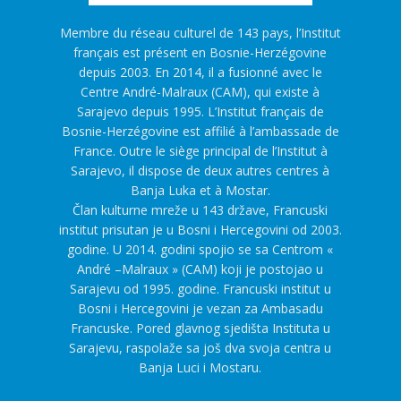
Membre du réseau culturel de 143 pays, l’Institut
français est présent en Bosnie-Herzégovine
depuis 2003. En 2014, il a fusionné avec le
Centre André-Malraux (CAM), qui existe à
Sarajevo depuis 1995. L’Institut français de
Bosnie-Herzégovine est affilié à l’ambassade de
France. Outre le siège principal de l’Institut à
Sarajevo, il dispose de deux autres centres à
Banja Luka et à Mostar.
Član kulturne mreže u 143 države, Francuski
institut prisutan je u Bosni i Hercegovini od 2003.
godine. U 2014. godini spojio se sa Centrom «
André –Malraux » (CAM) koji je postojao u
Sarajevu od 1995. godine. Francuski institut u
Bosni i Hercegovini je vezan za Ambasadu
Francuske. Pored glavnog sjedišta Instituta u
Sarajevu, raspolaže sa još dva svoja centra u
Banja Luci i Mostaru.