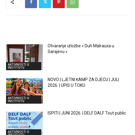
RELATED ARTICLES
Otvaranje izložbe « Duh Malrauxa u
Sarajevu »
AKTIVNOSTI U
INSTITUTU
NOVO | LJETNI KAMP ZA DJECU | JULI
2026. | UPIS U TOKU
AKTIVNOSTI U
INSTITUTU
ISPITI | JUNI 2026. | DELF DALF Tout public
AKTIVNOSTI U
INSTITUTU