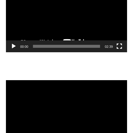
00:00
02:39
Velibor Čolić
Video
Player