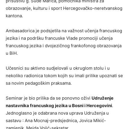
prisustvu g. Sude Marića, pomoćnika ministra za
obrazovanje, kulturu i sport Hercegovačko-neretvanskog
kantona.
Ambasadorica je podsjetila na važnost učenja francuskog
jezika i na podršku francuske Vlade promociji učenja
francuskog jezika i dvojezičnog frankofonog obrazovanja
u BiH.
Učesnici su aktivno sudjelovali u okruglom stolu i u
nekoliko radionica tokom kojih su imali prilike upoznati se
sa novim pedagoškim praksama.
Seminar je bio prilika da se ponovno oživi
Udruženje
nastavnika francuskog jezika u Bosni i Hercegovini
.
Jednoglasno je odabrana nova uprava Udruženja u
sastavu : Ana Mocnaj-predsjednica, Jovica Mikić-
zamjenik, Meida Vojić-sekretar.