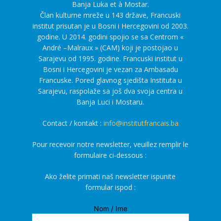
Banja Luka et à Mostar.
Član kulturne mreže u 143 države, Francuski
institut prisutan je u Bosni i Hercegovini od 2003.
godine. U 2014. godini spojio se sa Centrom «
André –Malraux » (CAM) koji je postojao u
Sarajevu od 1995. godine. Francuski institut u
Bosni i Hercegovini je vezan za Ambasadu
Francuske. Pored glavnog sjedišta Instituta u
Sarajevu, raspolaže sa još dva svoja centra u
Banja Luci i Mostaru.
Contact / kontakt :
info@institutfrancais.ba
Pour recevoir notre newsletter, veuillez remplir le
formulaire ci-dessous :
Ako želite primati naš newsletter ispunite
formular ispod :
Nom / Ime