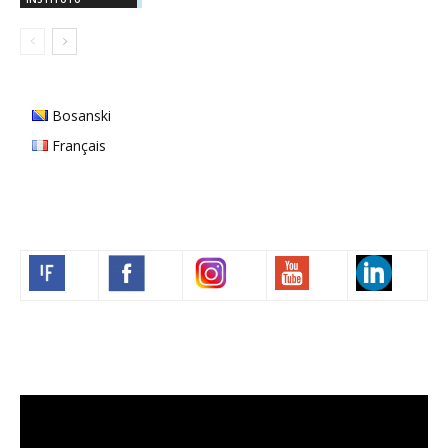
Bosanski
Français
Volim francuski
Video
Player