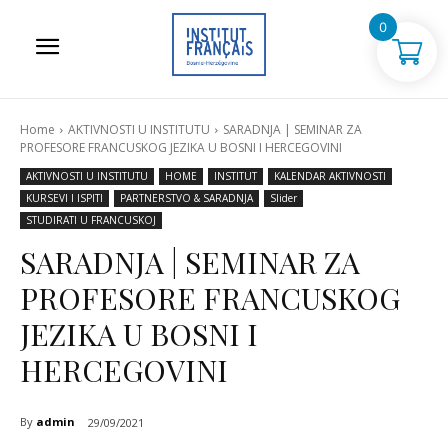
0
Home
AKTIVNOSTI U INSTITUTU
SARADNJA | SEMINAR ZA
PROFESORE FRANCUSKOG JEZIKA U BOSNI I HERCEGOVINI
AKTIVNOSTI U INSTITUTU
HOME
INSTITUT
KALENDAR AKTIVNOSTI
KURSEVI I ISPITI
PARTNERSTVO & SARADNJA
Slider
STUDIRATI U FRANCUSKOJ
SARADNJA | SEMINAR ZA
PROFESORE FRANCUSKOG
JEZIKA U BOSNI I
HERCEGOVINI
By
admin
29/09/2021