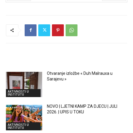
Prev
Next
RELATED ARTICLES
Otvaranje izložbe « Duh Malrauxa u
Sarajevu »
AKTIVNOSTI U
INSTITUTU
NOVO | LJETNI KAMP ZA DJECU | JULI
2026. | UPIS U TOKU
AKTIVNOSTI U
INSTITUTU