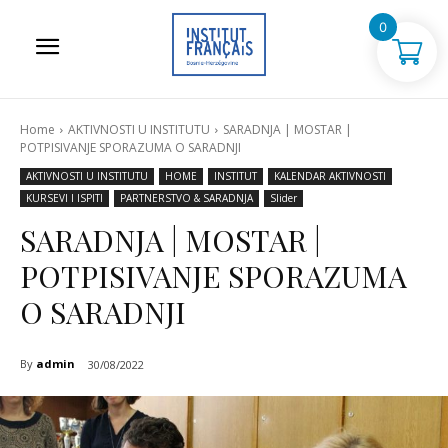
0
Home
AKTIVNOSTI U INSTITUTU
SARADNJA | MOSTAR |
POTPISIVANJE SPORAZUMA O SARADNJI
AKTIVNOSTI U INSTITUTU
HOME
INSTITUT
KALENDAR AKTIVNOSTI
KURSEVI I ISPITI
PARTNERSTVO & SARADNJA
Slider
SARADNJA | MOSTAR |
POTPISIVANJE SPORAZUMA
O SARADNJI
By
admin
30/08/2022