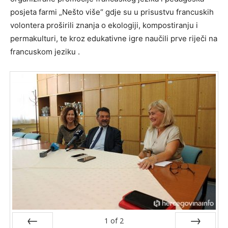
posjeta farmi „Nešto više“ gdje su u prisustvu francuskih
volontera proširili znanja o ekologiji, kompostiranju i
permakulturi, te kroz edukativne igre naučili prve riječi na
francuskom jeziku .
1
of
2