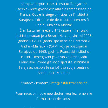
Sarajevo depuis 1995. L’Institut français de
Bosnie-Herzégovine est affilié à l’ambassade de
France. Outre le siège principal de l’Institut à
Sarajevo, il dispose de deux autres centres à
Banja Luka et à Mostar.
Član kulturne mreže u 143 države, Francuski
institut prisutan je u Bosni i Hercegovini od 2003.
godine. U 2014. godini spojio se sa Centrom «
André –Malraux » (CAM) koji je postojao u
Sarajevu od 1995. godine. Francuski institut u
Bosni i Hercegovini je vezan za Ambasadu
Francuske. Pored glavnog sjedišta Instituta u
Sarajevu, raspolaže sa još dva svoja centra u
Banja Luci i Mostaru.
Contact / kontakt :
info@institutfrancais.ba
Pour recevoir notre newsletter, veuillez remplir le
formulaire ci-dessous :