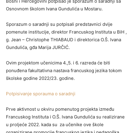
Bosni i Hercegovini potpisao je sporazum o saradnji sa
Osnovnom školom Ivana Gundulića u Mostaru.
Sporazum o saradnji su potpisali predstavnici dvije
pomenute institucije, direktor Francuskog Instituta u BiH ,
g. Jean – Christophe THIABAUD i direktorica O.Š. Ivana
Gundulića, gđa Marija JURČIĆ.
Ovim projektom učenicima 4.,5. i 6. razreda će biti
ponuđena fakultativna nastava francuskog jezika tokom
školske godine 2022/23. godine.
Potpisivanje sporauma o saradnji
Prve aktivnost u okviru pomenutog projekta između
Francuskog Instituta i O.Š. Ivana Gundulića su realizirane
u proljeće 2022. kada su za učenike ove škole
organizirane promocije francuskog jezika i pedagoška