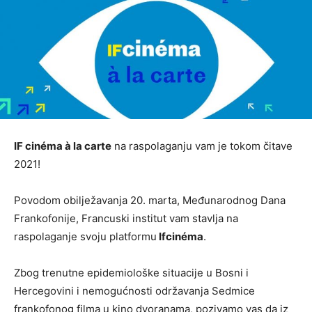
IF cinéma à la carte
na raspolaganju vam je tokom čitave
2021!
Povodom obilježavanja 20. marta, Međunarodnog Dana
Frankofonije, Francuski institut vam stavlja na
raspolaganje svoju platformu
Ifcinéma
.
Zbog trenutne epidemiološke situacije u Bosni i
Hercegovini i nemogućnosti održavanja Sedmice
frankofonog filma u kino dvoranama, pozivamo vas da iz