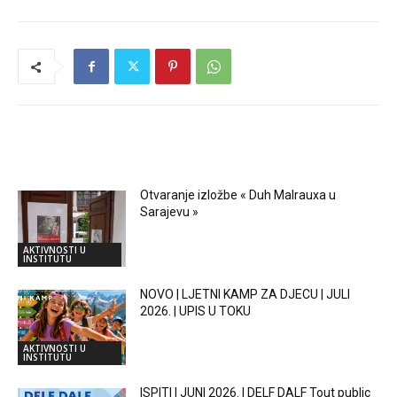
RELATED ARTICLES
Otvaranje izložbe « Duh Malrauxa u
Sarajevu »
AKTIVNOSTI U
INSTITUTU
NOVO | LJETNI KAMP ZA DJECU | JULI
2026. | UPIS U TOKU
AKTIVNOSTI U
INSTITUTU
ISPITI | JUNI 2026. | DELF DALF Tout public