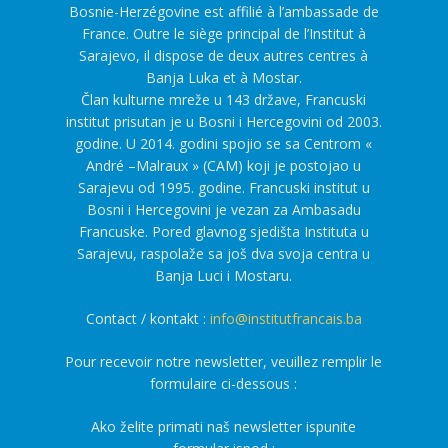
Bosnie-Herzégovine est affilié à l’ambassade de
France. Outre le siège principal de l’Institut à
Sarajevo, il dispose de deux autres centres à
Banja Luka et à Mostar.
Član kulturne mreže u 143 države, Francuski
institut prisutan je u Bosni i Hercegovini od 2003.
godine. U 2014. godini spojio se sa Centrom «
André –Malraux » (CAM) koji je postojao u
Sarajevu od 1995. godine. Francuski institut u
Bosni i Hercegovini je vezan za Ambasadu
Francuske. Pored glavnog sjedišta Instituta u
Sarajevu, raspolaže sa još dva svoja centra u
Banja Luci i Mostaru.
Contact / kontakt :
info@institutfrancais.ba
Pour recevoir notre newsletter, veuillez remplir le
formulaire ci-dessous :
Ako želite primati naš newsletter ispunite