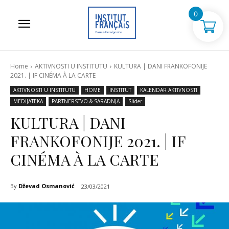
0
Home
AKTIVNOSTI U INSTITUTU
KULTURA | DANI FRANKOFONIJE
2021. | IF CINÉMA À LA CARTE
AKTIVNOSTI U INSTITUTU
HOME
INSTITUT
KALENDAR AKTIVNOSTI
MEDIJATEKA
PARTNERSTVO & SARADNJA
Slider
KULTURA | DANI
FRANKOFONIJE 2021. | IF
CINÉMA À LA CARTE
By
Dževad Osmanović
23/03/2021