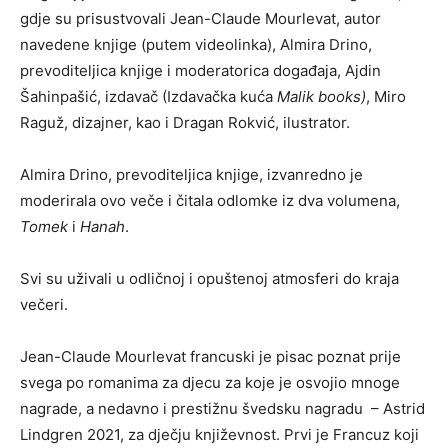
gdje su prisustvovali Jean-Claude Mourlevat, autor
navedene knjige (putem videolinka), Almira Drino,
prevoditeljica knjige i moderatorica događaja, Ajdin
Šahinpašić, izdavač (Izdavačka kuća
Malik books)
, Miro
Raguž, dizajner, kao i Dragan Rokvić, ilustrator.
Almira Drino, prevoditeljica knjige, izvanredno je
moderirala ovo veče i čitala odlomke iz dva volumena,
Tomek
i
Hanah
.
Svi su uživali u odličnoj i opuštenoj atmosferi do kraja
večeri.
Jean-Claude Mourlevat francuski je pisac poznat prije
svega po romanima za djecu za koje je osvojio mnoge
nagrade, a nedavno i prestižnu švedsku nagradu – Astrid
Lindgren 2021, za dječju književnost. Prvi je Francuz koji