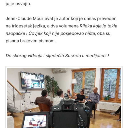
ju je osvojio.
Jean-Claude Mourlevat je autor koji je danas preveden
na tridesetak jezika, a dva volumena
Rijeka koja je tekla
naopačke i
Čovjek koji nije posjedovao ništa
, oba su
pisana brajevim pismom.
Do skorog viđenja i sljedećih
Susreta u medijateci
!