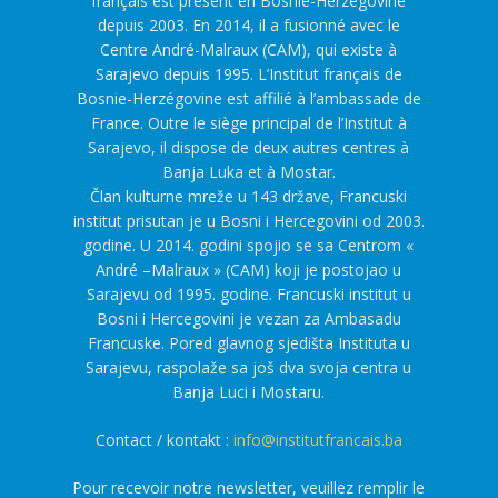
français est présent en Bosnie-Herzégovine
depuis 2003. En 2014, il a fusionné avec le
Centre André-Malraux (CAM), qui existe à
Sarajevo depuis 1995. L’Institut français de
Bosnie-Herzégovine est affilié à l’ambassade de
France. Outre le siège principal de l’Institut à
Sarajevo, il dispose de deux autres centres à
Banja Luka et à Mostar.
Član kulturne mreže u 143 države, Francuski
institut prisutan je u Bosni i Hercegovini od 2003.
godine. U 2014. godini spojio se sa Centrom «
André –Malraux » (CAM) koji je postojao u
Sarajevu od 1995. godine. Francuski institut u
Bosni i Hercegovini je vezan za Ambasadu
Francuske. Pored glavnog sjedišta Instituta u
Sarajevu, raspolaže sa još dva svoja centra u
Banja Luci i Mostaru.
Contact / kontakt :
info@institutfrancais.ba
Pour recevoir notre newsletter, veuillez remplir le