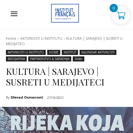
0
Home
AKTIVNOSTI U INSTITUTU
KULTURA | SARAJEVO | SUSRETI U
MEDIJATECI
AKTIVNOSTI U INSTITUTU
HOME
INSTITUT
KALENDAR AKTIVNOSTI
MEDIJATEKA
PARTNERSTVO & SARADNJA
Slider
KULTURA | SARAJEVO |
SUSRETI U MEDIJATECI
By
Dževad Osmanović
27/10/2021