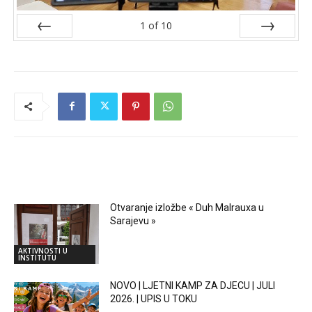
1
of
10
Prev
Next
RELATED ARTICLES
Otvaranje izložbe « Duh Malrauxa u
Sarajevu »
AKTIVNOSTI U
INSTITUTU
NOVO | LJETNI KAMP ZA DJECU | JULI
2026. | UPIS U TOKU