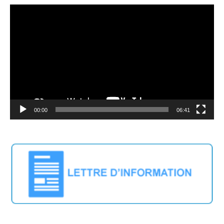
Video
Player
00:00
06:41