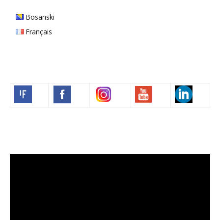
Bosanski
Français
Volim francuski
Video
Player