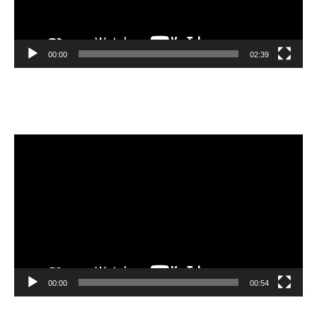
00:00
02:39
Velibor Čolić
Video
Player
00:00
00:54