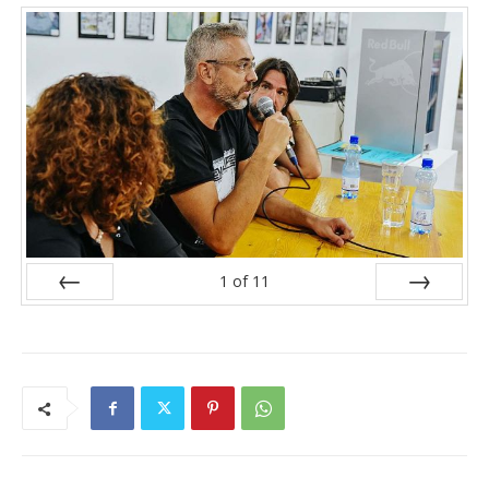
1
of
11
Prev
Next