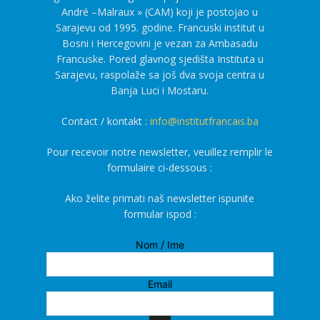
André –Malraux » (CAM) koji je postojao u
Sarajevu od 1995. godine. Francuski institut u
Bosni i Hercegovini je vezan za Ambasadu
Francuske. Pored glavnog sjedišta Instituta u
Sarajevu, raspolaže sa još dva svoja centra u
Banja Luci i Mostaru.
Contact / kontakt :
info@institutfrancais.ba
Pour recevoir notre newsletter, veuillez remplir le
formulaire ci-dessous :
Ako želite primati naš newsletter ispunite
formular ispod :
Nom / Ime
Email