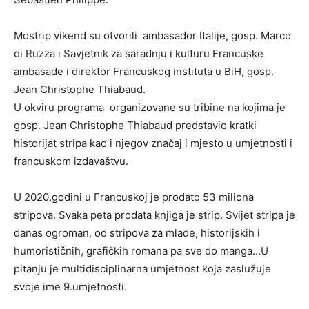
Mostrip vikend su otvorili ambasador Italije, gosp. Marco
di Ruzza i Savjetnik za saradnju i kulturu Francuske
ambasade i direktor Francuskog instituta u BiH, gosp.
Jean Christophe Thiabaud.
U okviru programa organizovane su tribine na kojima je
gosp. Jean Christophe Thiabaud predstavio kratki
historijat stripa kao i njegov značaj i mjesto u umjetnosti i
francuskom izdavaštvu.
U 2020.godini u Francuskoj je prodato 53 miliona
stripova. Svaka peta prodata knjiga je strip. Svijet stripa je
danas ogroman, od stripova za mlade, historijskih i
humorističnih, grafičkih romana pa sve do manga…U
pitanju je multidisciplinarna umjetnost koja zaslužuje
svoje ime 9.umjetnosti.